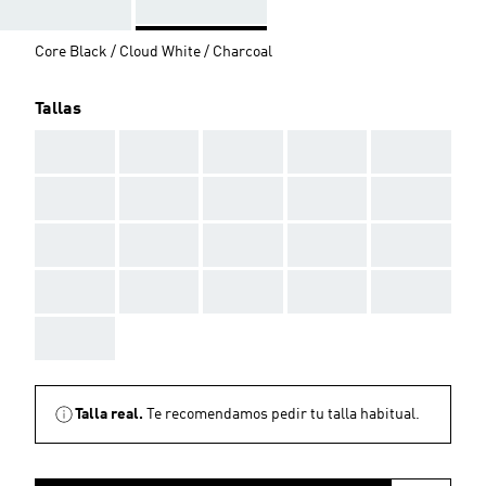
Core Black / Cloud White / Charcoal
Tallas
AAA
AAA
AAA
AAA
AAA
AAA
AAA
AAA
AAA
AAA
AAA
AAA
AAA
AAA
AAA
AAA
AAA
AAA
AAA
AAA
AAA
Talla real.
Te recomendamos pedir tu talla habitual.