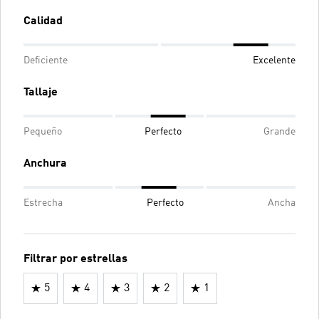
Calidad
Deficiente
Excelente
Tallaje
Pequeño
Perfecto
Grande
Anchura
Estrecha
Perfecto
Ancha
Filtrar por estrellas
5
4
3
2
1