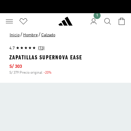
1
/
/
Inicio
Hombre
Calzado
4.7
(73)
ZAPATILLAS SUPERNOVA EASE
Precio de venta
S/ 303
S/ 379 Precio original
-20%
Descuento