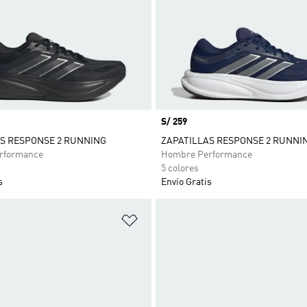
Precio
S/ 259
S RESPONSE 2 RUNNING
ZAPATILLAS RESPONSE 2 RUNNI
rformance
Hombre Performance
5 colores
s
Envío Gratis
sta de deseos
Añadir a la lista de deseos