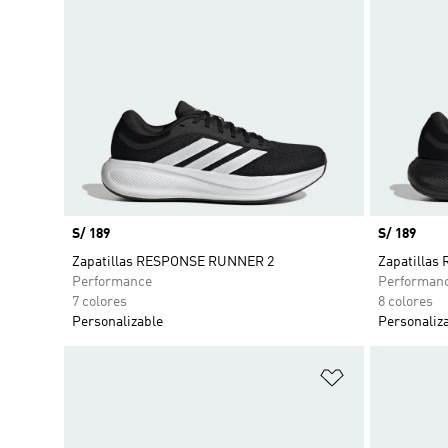
Precio
S/ 189
Precio
S/ 189
Zapatillas RESPONSE RUNNER 2
Zapatilla
Performance
Performan
7 colores
8 colores
Personalizable
Personaliz
Añadir a la li