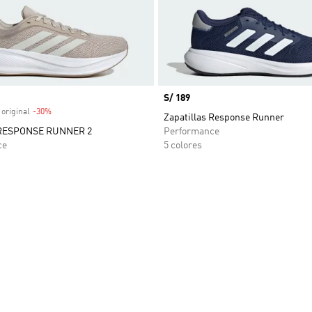
venta
Precio
S/ 189
 original
-30%
Descuento
Zapatillas Response Runner
s RESPONSE RUNNER 2
Performance
ce
5 colores
sta de deseos