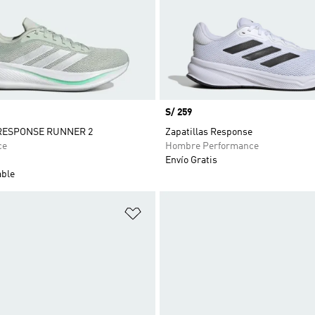
Precio
S/ 259
s RESPONSE RUNNER 2
Zapatillas Response
ce
Hombre Performance
Envío Gratis
able
sta de deseos
Añadir a la lista de deseos