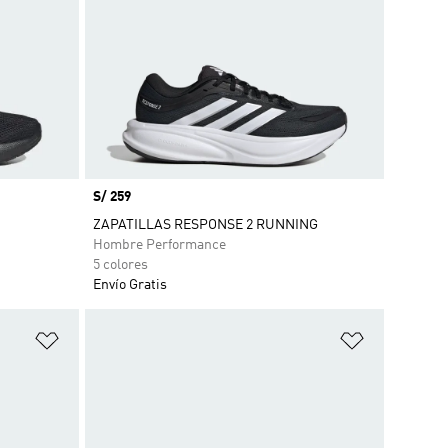
Precio
S/ 259
ZAPATILLAS RESPONSE 2 RUNNING
Hombre Performance
5 colores
Envío Gratis
Añadir a la lista de deseos
Añadir a la