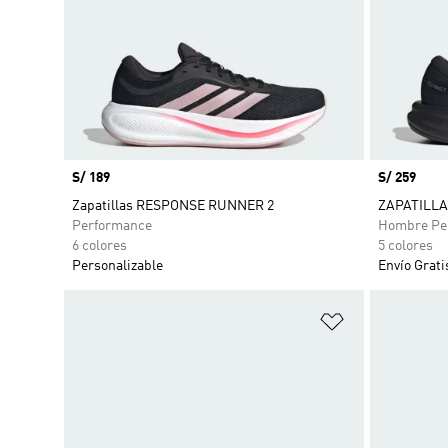
Precio
S/ 189
Precio
S/ 259
Zapatillas RESPONSE RUNNER 2
ZAPATILLA
Performance
Hombre Pe
6 colores
5 colores
Personalizable
Envío Grati
Añadir a la li