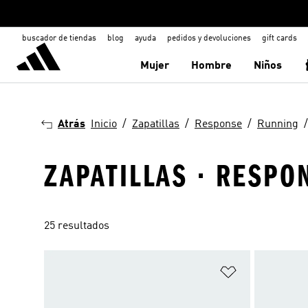
buscador de tiendas
blog
ayuda
pedidos y devoluciones
gift cards
Mujer
Hombre
Niños
Atrás
Inicio
Zapatillas
Response
Running
ZAPATILLAS · RESPO
25 resultados
Añadir a la li