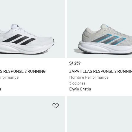
Precio
S/ 259
S RESPONSE 2 RUNNING
ZAPATILLAS RESPONSE 2 RUNNI
rformance
Hombre Performance
5 colores
s
Envío Gratis
sta de deseos
Añadir a la lista de deseos