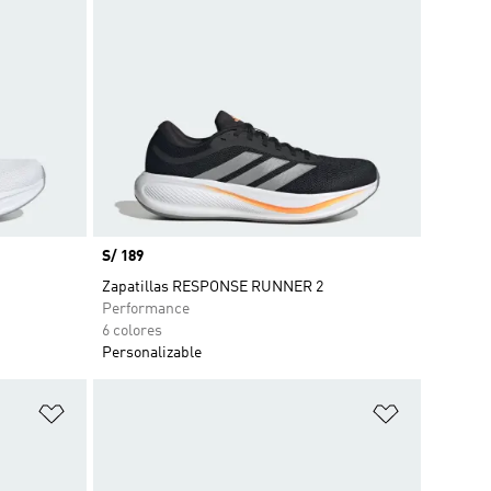
Precio
S/ 189
Zapatillas RESPONSE RUNNER 2
Performance
6 colores
Personalizable
Añadir a la lista de deseos
Añadir a la