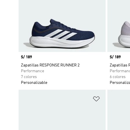
Precio
S/ 189
Precio
S/ 189
Zapatillas RESPONSE RUNNER 2
Zapatilla
Performance
Performan
7 colores
6 colores
Personalizable
Personaliz
Añadir a la li