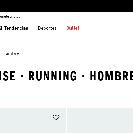
únete al club
🩰 Tendencias
Deportes
Outlet
Hombre
NSE · RUNNING · HOMBR
sta de deseos
Añadir a la lista de deseos