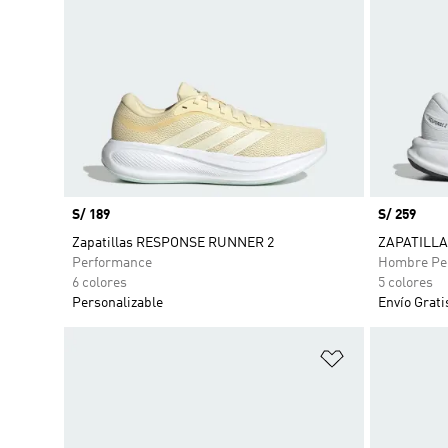
Precio
S/ 189
Precio
S/ 259
Zapatillas RESPONSE RUNNER 2
ZAPATILLA
Performance
Hombre Pe
6 colores
5 colores
Personalizable
Envío Grati
Añadir a la li