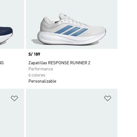
Precio
S/ 189
NG
Zapatillas RESPONSE RUNNER 2
Performance
6 colores
Personalizable
Añadir a la lista de deseos
Añadir a la