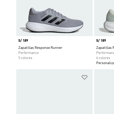
Precio
S/ 189
Precio
S/ 189
Zapatillas Response Runner
Zapatilla
Performance
Performan
5 colores
6 colores
Personaliz
Añadir a la li