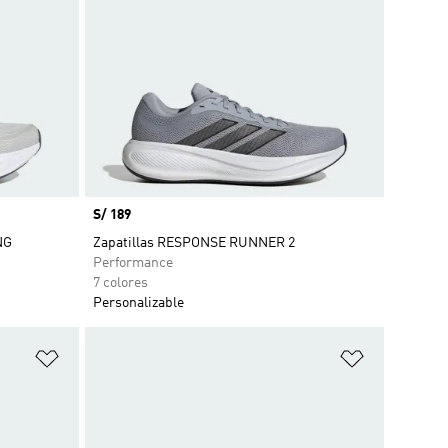
Precio
S/ 189
NG
Zapatillas RESPONSE RUNNER 2
Performance
7 colores
Personalizable
Añadir a la lista de deseos
Añadir a la