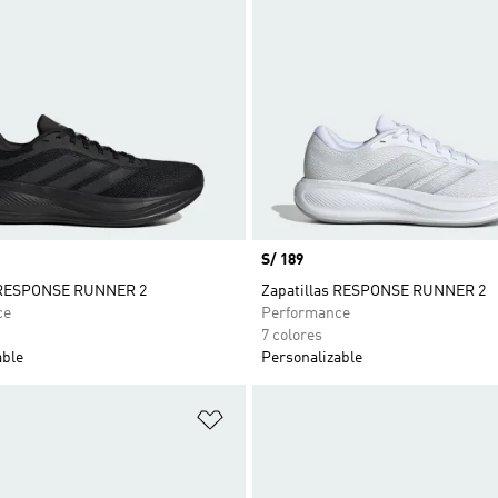
Precio
S/ 189
s RESPONSE RUNNER 2
Zapatillas RESPONSE RUNNER 2
ce
Performance
7 colores
able
Personalizable
sta de deseos
Añadir a la lista de deseos