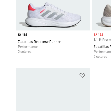
Precio
S/ 189
Precio de 
S/ 132
S/ 189 Precio
Zapatillas Response Runner
Performance
Zapatilla
5 colores
Performan
7 colores
Añadir a la li