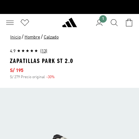
1
/
/
Inicio
Hombre
Calzado
4.9
(13)
ZAPATILLAS PARK ST 2.0
Precio de venta
S/ 195
S/ 279 Precio original
-30%
Descuento