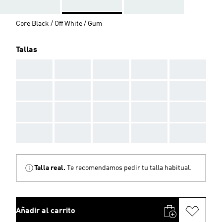
Core Black / Off White / Gum
Tallas
AAA
AAA
AAA
AAA
AAA
AAA
AAA
AAA
AAA
AAA
AAA
AAA
AAA
AAA
AAA
AAA
AAA
AAA
AAA
AAA
Talla real.
Te recomendamos pedir tu talla habitual.
Añadir al carrito