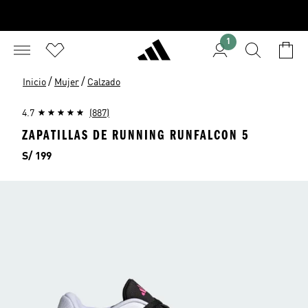
1
/
/
Inicio
Mujer
Calzado
4.7
(887)
ZAPATILLAS DE RUNNING RUNFALCON 5
Precio
S/ 199