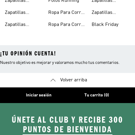
Zapatillas
Polos Running
Zapatillas
Running Hombre
Running En
Zapatillas
Ropa Para Correr
Zapatillas
Oferta
Running
Hombre
Running Negras
Zapatillas
Ropa Para Correr
Black Friday
Running Mujer
Mujer
¡TU OPINIÓN CUENTA!
Nuestro objetivo es mejorar y valoramos mucho tus comentarios.
Volver arriba
Iniciar sesión
Tu carrito (0)
ÚNETE AL CLUB Y RECIBE 300
PUNTOS DE BIENVENIDA