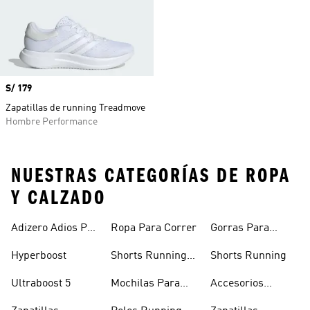
Precio
S/ 179
Zapatillas de running Treadmove
Hombre Performance
NUESTRAS CATEGORÍAS DE ROPA
Y CALZADO
Adizero Adios Pro
Ropa Para Correr
Gorras Para
4
Correr
Hyperboost
Shorts Running
Shorts Running
Hombre
Ultraboost 5
Mochilas Para
Accesorios
Correr
Running