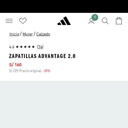
1
/
/
Inicio
Mujer
Calzado
4.6
(74)
ZAPATILLAS ADVANTAGE 2.0
Precio de venta
S/ 160
S/ 229 Precio original
-30%
Descuento