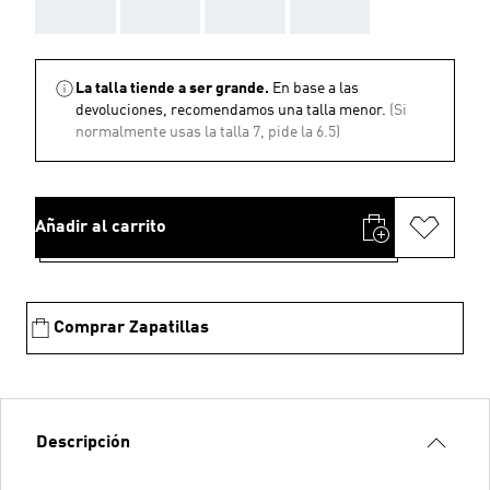
AAA
AAA
AAA
AAA
La talla tiende a ser grande.
En base a las
devoluciones, recomendamos una talla menor.
(Si
normalmente usas la talla 7, pide la 6.5)
Añadir al carrito
Comprar Zapatillas
Descripción