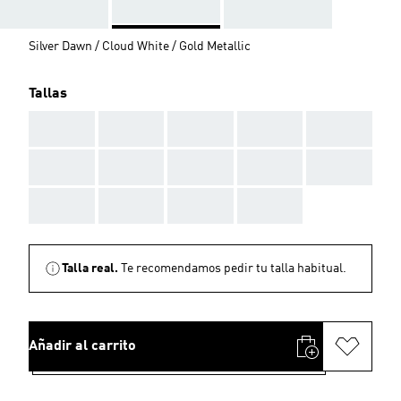
Silver Dawn / Cloud White / Gold Metallic
Tallas
AAA
AAA
AAA
AAA
AAA
AAA
AAA
AAA
AAA
AAA
AAA
AAA
AAA
AAA
Talla real.
Te recomendamos pedir tu talla habitual.
Añadir al carrito