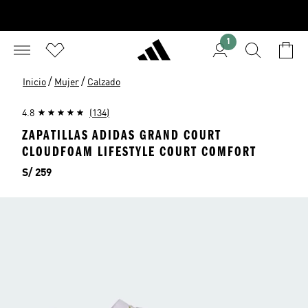
1
/
/
Inicio
Mujer
Calzado
4.8
(134)
ZAPATILLAS ADIDAS GRAND COURT
CLOUDFOAM LIFESTYLE COURT COMFORT
Precio
S/ 259