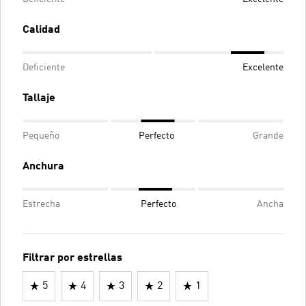
Calidad
Deficiente
Excelente
Tallaje
Pequeño
Perfecto
Grande
Anchura
Estrecha
Perfecto
Ancha
Filtrar por estrellas
5
4
3
2
1