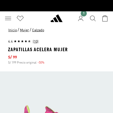
1
/
/
Inicio
Mujer
Calzado
4.4
(10)
ZAPATILLAS ACELERA MUJER
Precio de venta
S/ 99
S/ 199 Precio original
-50%
Descuento