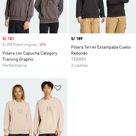
Precio de venta
S/ 181
Precio
S/ 189
S/ 259 Precio original
-30%
Descuento
Polera Terrex Estampada Cuello
Polera con Capucha Category
Redondo
Training Graphic
TERREX
Performance
2 colores
Añadir a la lista de deseos