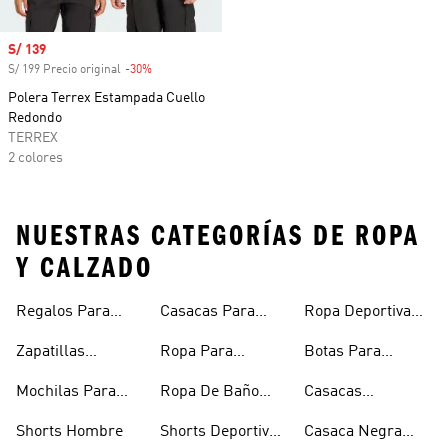
Precio de venta
S/ 139
S/ 199 Precio original
-30%
Descuento
Polera Terrex Estampada Cuello
Redondo
TERREX
2 colores
NUESTRAS CATEGORÍAS DE ROPA
Y CALZADO
Regalos Para
Casacas Para
Ropa Deportiva
Hombre
Hombre
Hombre
Zapatillas
Ropa Para
Botas Para
Urbanas Hombre
Hombres
Hombre
Mochilas Para
Ropa De Baño
Casacas
Hombre
Hombre
Impermeables
Shorts Hombre
Shorts Deportivos
Casaca Negra
Hombre