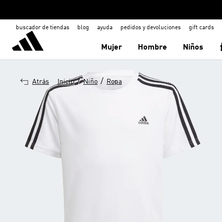
buscador de tiendas
blog
ayuda
pedidos y devoluciones
gift cards
Mujer
Hombre
Niños
/
/
Atrás
Inicio
Niño
Ropa