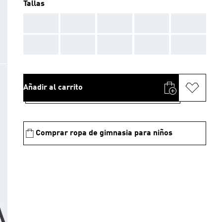
Tallas
AAA
AAA
AAA
AAA
AAA
AAA
AAA
AAA
AAA
AAA
Añadir al carrito
Comprar ropa de gimnasia para niños