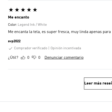
Me encanto
Color:
Legend Ink / White
Me encanta la tela, es super fresca, muy linda apenas para m
svp2022
Comprador verificado
Opinión incentivada
¿Útil?
0
0
Denunciar comentario
Leer más rese