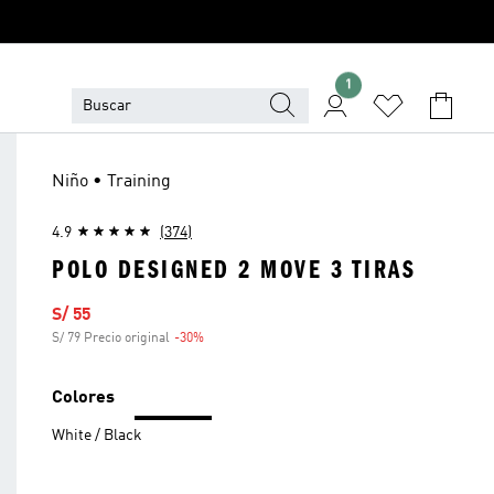
1
Niño • Training
4.9
(374)
POLO DESIGNED 2 MOVE 3 TIRAS
Precio de venta
S/ 55
S/ 79 Precio original
-30%
Descuento
Colores
White / Black