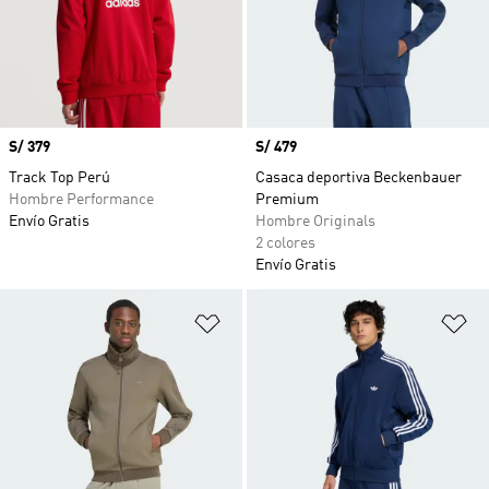
Precio
S/ 379
Precio
S/ 479
Track Top Perú
Casaca deportiva Beckenbauer
Hombre Performance
Premium
Envío Gratis
Hombre Originals
2 colores
Envío Gratis
Añadir a la lista de deseos
Añ