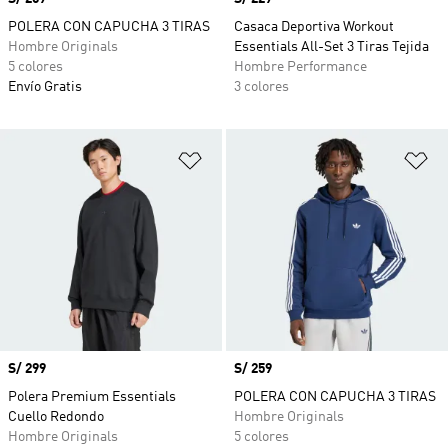
POLERA CON CAPUCHA 3 TIRAS
Casaca Deportiva Workout
Hombre Originals
Essentials All-Set 3 Tiras Tejida
5 colores
Hombre Performance
Envío Gratis
3 colores
Añadir a la lista de deseos
Añ
Precio
S/ 299
Precio
S/ 259
Polera Premium Essentials
POLERA CON CAPUCHA 3 TIRAS
Cuello Redondo
Hombre Originals
Hombre Originals
5 colores