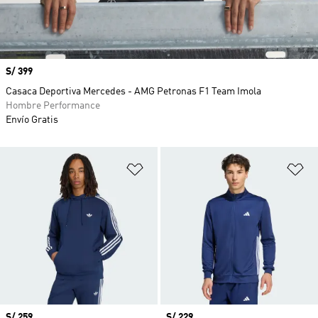
Precio
S/ 399
Casaca Deportiva Mercedes - AMG Petronas F1 Team Imola
Hombre Performance
Envío Gratis
Añadir a la lista de deseos
Añ
Precio
S/ 259
Precio
S/ 229