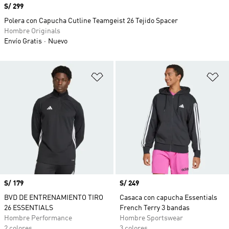
Precio
S/ 299
Polera con Capucha Cutline Teamgeist 26 Tejido Spacer
Hombre Originals
Envío Gratis
Nuevo
Añadir a la lista de deseos
Añ
Precio
S/ 179
Precio
S/ 249
BVD DE ENTRENAMIENTO TIRO
Casaca con capucha Essentials
26 ESSENTIALS
French Terry 3 bandas
Hombre Performance
Hombre Sportswear
2 colores
3 colores