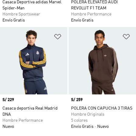
Casaca Deportiva adidas Marvel
POLERA ELEVATED AUDI
Spider-Man
REVOLUT F1 TEAM
Hombre Sportswear
Hombre Performance
Envío Gratis
Envío Gratis
Añadir a la lista de deseos
Añ
Precio
S/ 229
Precio
S/ 259
Casaca deportiva Real Madrid
POLERA CON CAPUCHA 3 TIRAS
DNA
Hombre Originals
Hombre Performance
5 colores
Nuevo
Envío Gratis
Nuevo