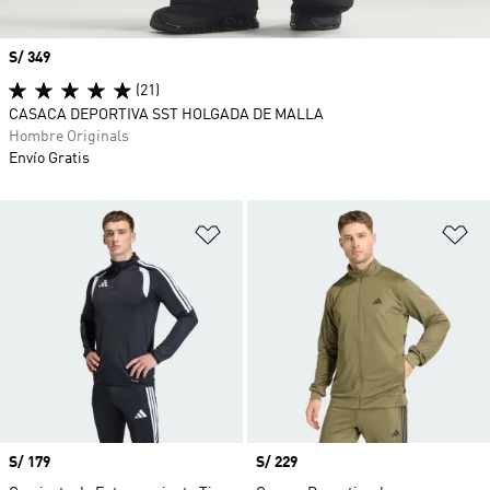
Precio
S/ 349
(21)
CASACA DEPORTIVA SST HOLGADA DE MALLA
Hombre Originals
Envío Gratis
Añadir a la lista de deseos
Añ
Precio
S/ 179
Precio
S/ 229