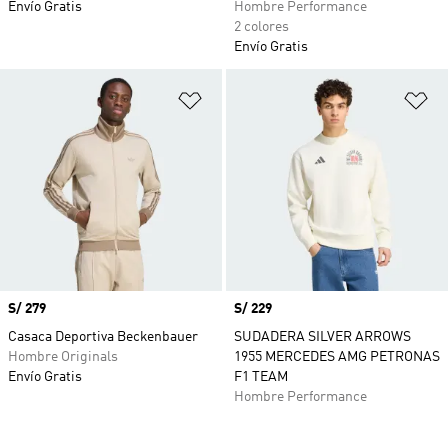
Envío Gratis
Hombre Performance
2 colores
Envío Gratis
Añadir a la lista de deseos
Añ
Precio
S/ 279
Precio
S/ 229
Casaca Deportiva Beckenbauer
SUDADERA SILVER ARROWS
Hombre Originals
1955 MERCEDES AMG PETRONAS
Envío Gratis
F1 TEAM
Hombre Performance