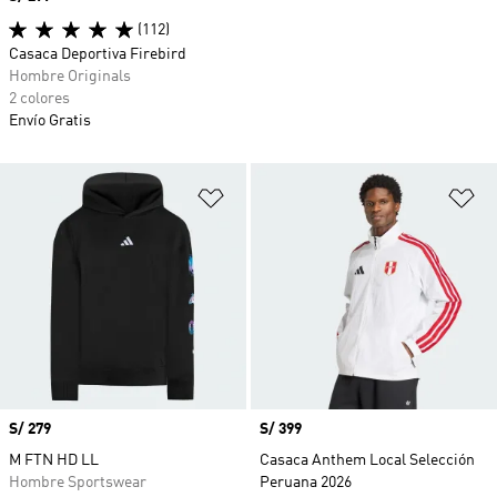
(112)
Casaca Deportiva Firebird
Hombre Originals
2 colores
Envío Gratis
Añadir a la lista de deseos
Añ
Precio
S/ 279
Precio
S/ 399
M FTN HD LL
Casaca Anthem Local Selección
Hombre Sportswear
Peruana 2026