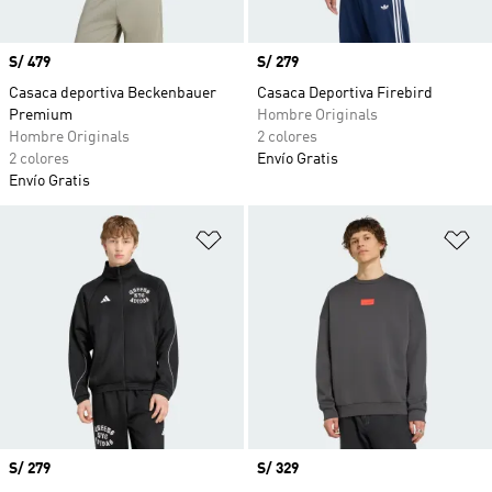
Precio
S/ 479
Precio
S/ 279
Casaca deportiva Beckenbauer
Casaca Deportiva Firebird
Premium
Hombre Originals
Hombre Originals
2 colores
2 colores
Envío Gratis
Envío Gratis
Añadir a la lista de deseos
Añ
Precio
S/ 279
Precio
S/ 329