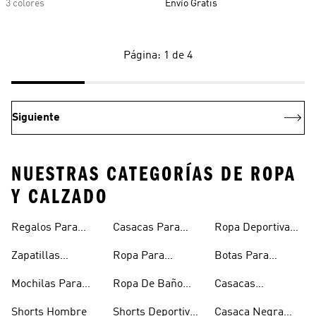
3 colores
Envío Gratis
Página: 1 de 4
Siguiente
NUESTRAS CATEGORÍAS DE ROPA
Y CALZADO
Regalos Para
Casacas Para
Ropa Deportiva
Hombre
Hombre
Hombre
Zapatillas
Ropa Para
Botas Para
Urbanas Hombre
Hombres
Hombre
Mochilas Para
Ropa De Baño
Casacas
Hombre
Hombre
Impermeables
Shorts Hombre
Shorts Deportivos
Casaca Negra