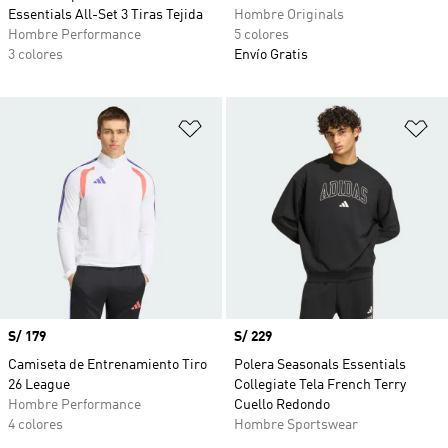
Essentials All-Set 3 Tiras Tejida
Hombre Originals
Hombre Performance
5 colores
3 colores
Envío Gratis
Añadir a la lista de deseos
Añ
Precio
S/ 179
Precio
S/ 229
Camiseta de Entrenamiento Tiro
Polera Seasonals Essentials
26 League
Collegiate Tela French Terry
Hombre Performance
Cuello Redondo
4 colores
Hombre Sportswear