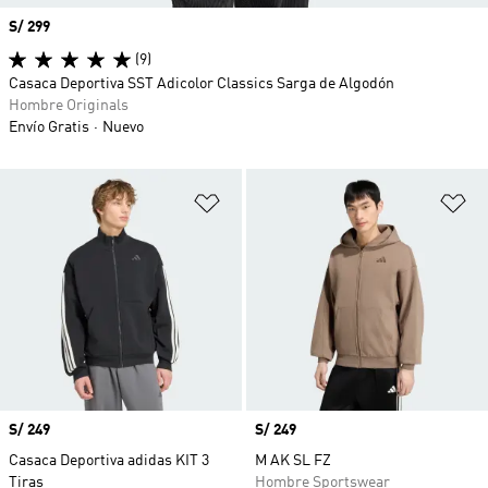
Precio
S/ 299
(9)
Casaca Deportiva SST Adicolor Classics Sarga de Algodón
Hombre Originals
Envío Gratis
Nuevo
Añadir a la lista de deseos
Añ
Precio
S/ 249
Precio
S/ 249
Casaca Deportiva adidas KIT 3
M AK SL FZ
Tiras
Hombre Sportswear