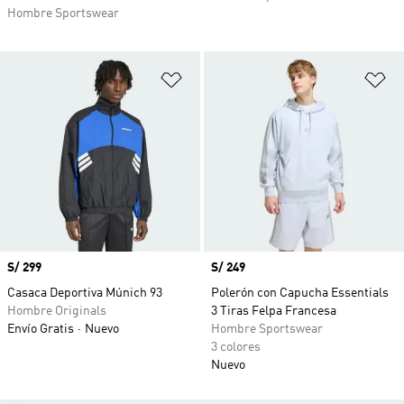
Hombre Sportswear
Añadir a la lista de deseos
Añ
Precio
S/ 299
Precio
S/ 249
Casaca Deportiva Múnich 93
Polerón con Capucha Essentials
Hombre Originals
3 Tiras Felpa Francesa
Envío Gratis
Nuevo
Hombre Sportswear
3 colores
Nuevo