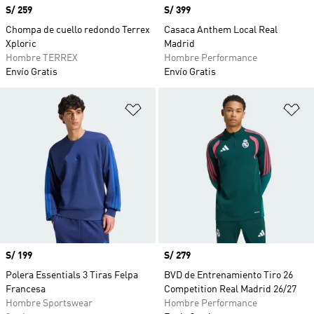
Precio
S/ 259
Precio
S/ 399
Chompa de cuello redondo Terrex
Casaca Anthem Local Real
Xploric
Madrid
Hombre TERREX
Hombre Performance
Envío Gratis
Envío Gratis
Añadir a la lista de deseos
Añ
Precio
S/ 199
Precio
S/ 279
Polera Essentials 3 Tiras Felpa
BVD de Entrenamiento Tiro 26
Francesa
Competition Real Madrid 26/27
Hombre Sportswear
Hombre Performance