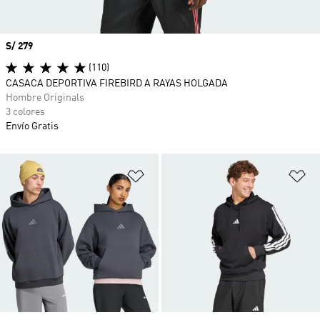
Precio
S/ 279
(110)
CASACA DEPORTIVA FIREBIRD A RAYAS HOLGADA
Hombre Originals
3 colores
Envío Gratis
Añadir a la lista de deseos
Añ