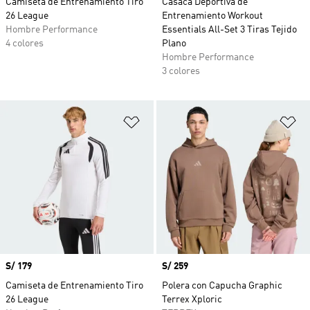
Camiseta de Entrenamiento Tiro
Casaca Deportiva de
26 League
Entrenamiento Workout
Hombre Performance
Essentials All-Set 3 Tiras Tejido
4 colores
Plano
Hombre Performance
3 colores
Añadir a la lista de deseos
Añ
Precio
S/ 179
Precio
S/ 259
Camiseta de Entrenamiento Tiro
Polera con Capucha Graphic
26 League
Terrex Xploric