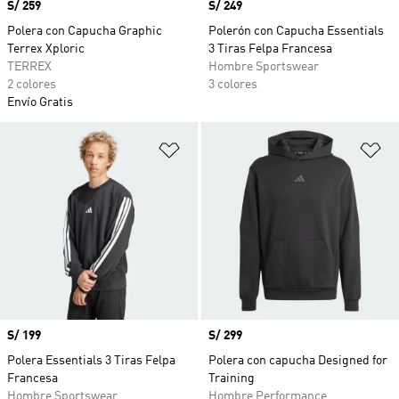
Precio
S/ 259
Precio
S/ 249
Polera con Capucha Graphic
Polerón con Capucha Essentials
Terrex Xploric
3 Tiras Felpa Francesa
TERREX
Hombre Sportswear
2 colores
3 colores
Envío Gratis
Añadir a la lista de deseos
Añ
Precio
S/ 199
Precio
S/ 299
Polera Essentials 3 Tiras Felpa
Polera con capucha Designed for
Francesa
Training
Hombre Sportswear
Hombre Performance