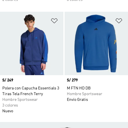
Añadir a la lista de deseos
Añ
Precio
S/ 249
Precio
S/ 279
Polera con Capucha Essentials 3
M FTN HD DB
Tiras Tela French Terry
Hombre Sportswear
Hombre Sportswear
Envío Gratis
3 colores
Nuevo