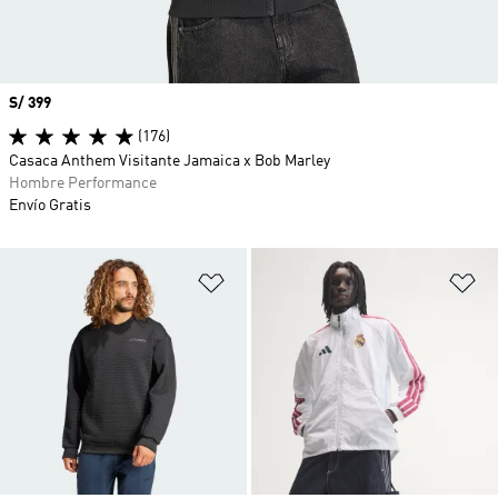
Precio
S/ 399
(176)
Casaca Anthem Visitante Jamaica x Bob Marley
Hombre Performance
Envío Gratis
Añadir a la lista de deseos
Añ