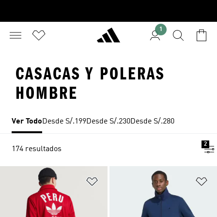
1
CASACAS Y POLERAS
HOMBRE
Ver Todo
Desde S/.199
Desde S/.230
Desde S/.280
2
174 resultados
Añadir a la lista de deseos
Añ