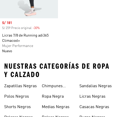
Precio de venta
S/ 181
S/ 259 Precio original
-30%
Descuento
Licras 7/8 de Running adi365
Climacool+
Mujer Performance
Nuevo
NUESTRAS CATEGORÍAS DE ROPA
Y CALZADO
Zapatillas Negras
Chimpunes
Sandalias Negras
Negros
Polos Negros
Ropa Negra
Licras Negras
Shorts Negros
Medias Negras
Casacas Negras