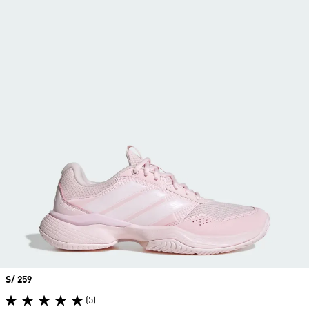
Precio
S/ 259
(5)