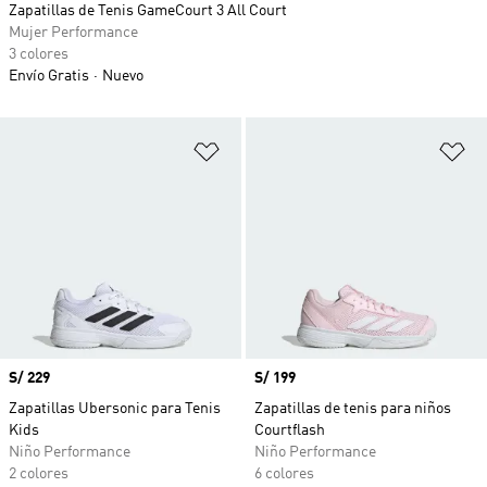
Zapatillas de Tenis GameCourt 3 All Court
Mujer Performance
3 colores
Envío Gratis
Nuevo
Añadir a la lista de deseos
Añ
Precio
S/ 229
Precio
S/ 199
Zapatillas Ubersonic para Tenis
Zapatillas de tenis para niños
Kids
Courtflash
Niño Performance
Niño Performance
2 colores
6 colores