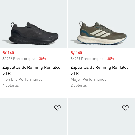
Precio de venta
S/ 160
Precio de venta
S/ 160
S/ 229 Precio original
-30%
Descuento
S/ 229 Precio original
-30%
Descuento
Zapatillas de Running Runfalcon
Zapatillas de Running Runfalcon
5 TR
5 TR
Hombre Performance
Mujer Performance
4 colores
2 colores
Añadir a la lista de deseos
Añ