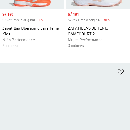
Precio de venta
S/ 160
Precio de venta
S/ 181
S/ 229 Precio original
-30%
Descuento
S/ 259 Precio original
-30%
Descuento
Zapatillas Ubersonic para Tenis
ZAPATILLAS DE TENIS
Kids
GAMECOURT 2
Niño Performance
Mujer Performance
2 colores
3 colores
Añ