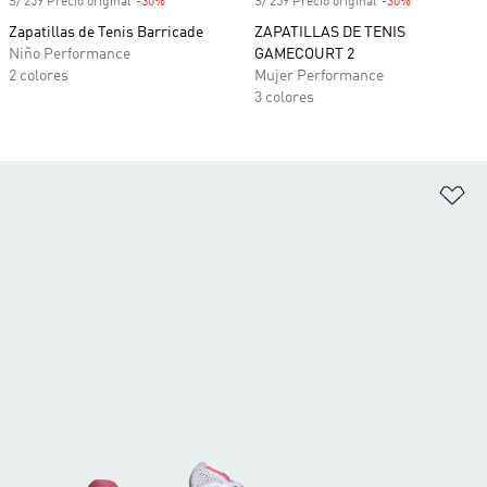
S/ 259 Precio original
-30%
Descuento
S/ 259 Precio original
-30%
Descuento
Zapatillas de Tenis Barricade
ZAPATILLAS DE TENIS
Niño Performance
GAMECOURT 2
2 colores
Mujer Performance
3 colores
Añ