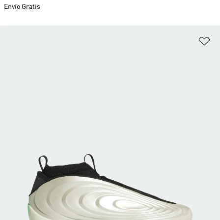
Envío Gratis
Añ