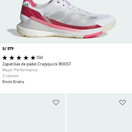
Precio
S/ 579
(56)
Zapatillas de pádel Crazyquick BOOST
Mujer Performance
2 colores
Envío Gratis
Añadir a la lista de deseos
Añ