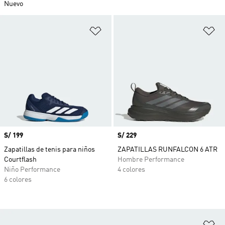
Nuevo
Añadir a la lista de deseos
Añ
Precio
S/ 199
Precio
S/ 229
Zapatillas de tenis para niños
ZAPATILLAS RUNFALCON 6 ATR
Courtflash
Hombre Performance
Niño Performance
4 colores
6 colores
Añ