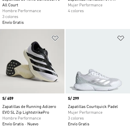
All Court
Mujer Performance
Hombre Performance
4 colores
3 colores
Envío Gratis
Añadir a la lista de deseos
Añ
Precio
S/ 659
Precio
S/ 299
Zapatillas de Running Adizero
Zapatillas Courtquick Padel
EVO SL Zip LightstrikePro
Mujer Performance
Hombre Performance
3 colores
Envío Gratis
Nuevo
Envío Gratis