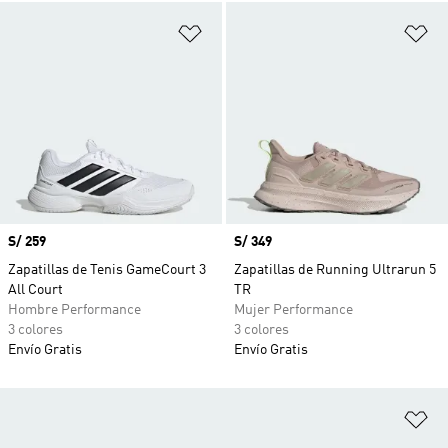
Añadir a la lista de deseos
Añ
Precio
S/ 259
Precio
S/ 349
Zapatillas de Tenis GameCourt 3
Zapatillas de Running Ultrarun 5
All Court
TR
Hombre Performance
Mujer Performance
3 colores
3 colores
Envío Gratis
Envío Gratis
Añ