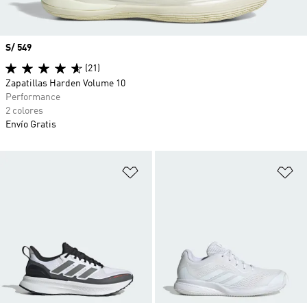
Precio
S/ 549
(21)
Zapatillas Harden Volume 10
Performance
2 colores
Envío Gratis
Añadir a la lista de deseos
Añ