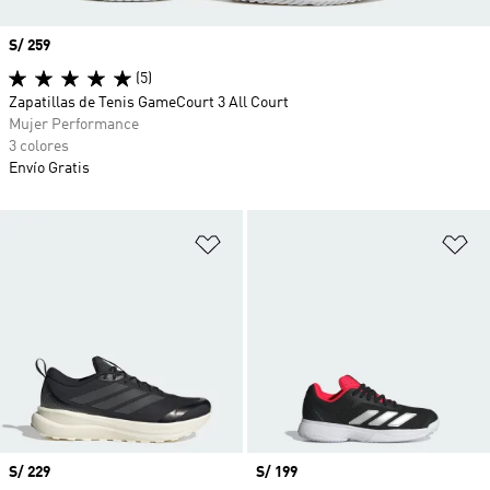
Precio
S/ 259
(5)
Zapatillas de Tenis GameCourt 3 All Court
Mujer Performance
3 colores
Envío Gratis
Añadir a la lista de deseos
Añ
Precio
S/ 229
Precio
S/ 199