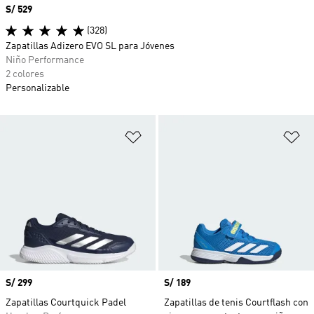
Precio
S/ 529
(328)
Zapatillas Adizero EVO SL para Jóvenes
Niño Performance
2 colores
Personalizable
Añadir a la lista de deseos
Añ
Precio
S/ 299
Precio
S/ 189
Zapatillas Courtquick Padel
Zapatillas de tenis Courtflash con