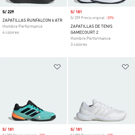
Precio
S/ 229
Precio de venta
S/ 181
S/ 259 Precio original
-30%
Descuento
ZAPATILLAS RUNFALCON 6 ATR
Hombre Performance
ZAPATILLAS DE TENIS
4 colores
GAMECOURT 2
Hombre Performance
3 colores
Añadir a la lista de deseos
Añ
Precio de venta
S/ 181
Precio de venta
S/ 181