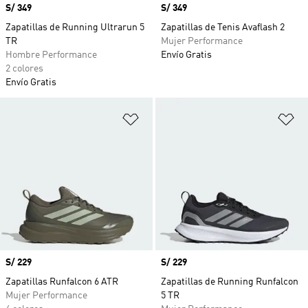
Precio
S/ 349
Precio
S/ 349
Zapatillas de Running Ultrarun 5
Zapatillas de Tenis Avaflash 2
TR
Mujer Performance
Hombre Performance
Envío Gratis
2 colores
Envío Gratis
Añadir a la lista de deseos
Añ
Precio
S/ 229
Precio
S/ 229
Zapatillas Runfalcon 6 ATR
Zapatillas de Running Runfalcon
Mujer Performance
5 TR