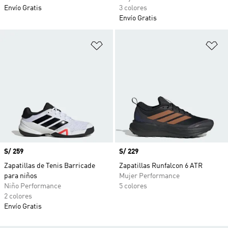
Envío Gratis
3 colores
Envío Gratis
Añadir a la lista de deseos
Añ
Precio
S/ 259
Precio
S/ 229
Zapatillas de Tenis Barricade
Zapatillas Runfalcon 6 ATR
para niños
Mujer Performance
Niño Performance
5 colores
2 colores
Envío Gratis