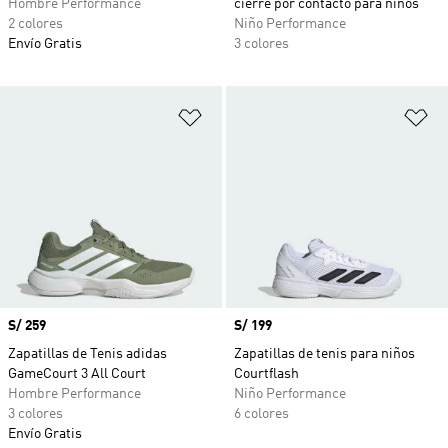
Hombre Performance
cierre por contacto para niños
2 colores
Niño Performance
Envío Gratis
3 colores
Añadir a la lista de deseos
Añ
Precio
S/ 259
Precio
S/ 199
Zapatillas de Tenis adidas
Zapatillas de tenis para niños
GameCourt 3 All Court
Courtflash
Hombre Performance
Niño Performance
3 colores
6 colores
Envío Gratis