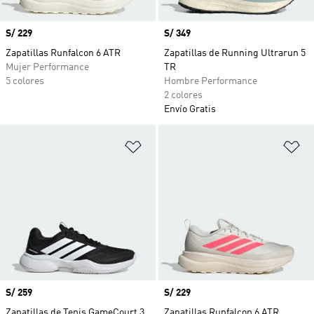
Precio
S/ 229
Precio
S/ 349
Zapatillas Runfalcon 6 ATR
Zapatillas de Running Ultrarun 5
Mujer Performance
TR
5 colores
Hombre Performance
2 colores
Envío Gratis
Añadir a la lista de deseos
Añ
Precio
S/ 259
Precio
S/ 229
Zapatillas de Tenis GameCourt 3
Zapatillas Runfalcon 6 ATR