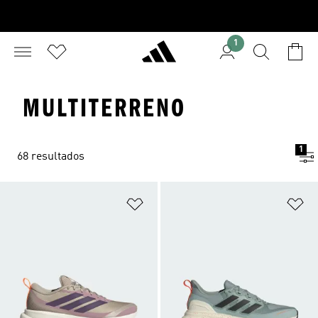
1
MULTITERRENO
1
68 resultados
Añadir a la lista de deseos
Añ