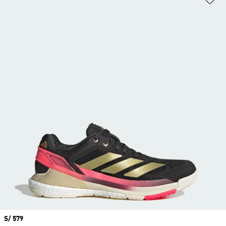
Precio
S/ 579