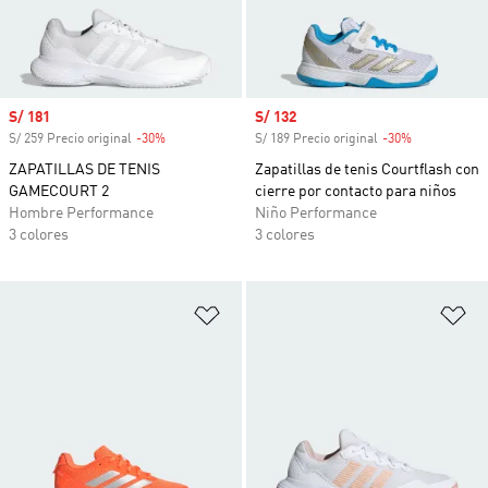
Precio de venta
S/ 181
Precio de venta
S/ 132
S/ 259 Precio original
-30%
Descuento
S/ 189 Precio original
-30%
Descuento
ZAPATILLAS DE TENIS
Zapatillas de tenis Courtflash con
GAMECOURT 2
cierre por contacto para niños
Hombre Performance
Niño Performance
3 colores
3 colores
Añadir a la lista de deseos
Añ