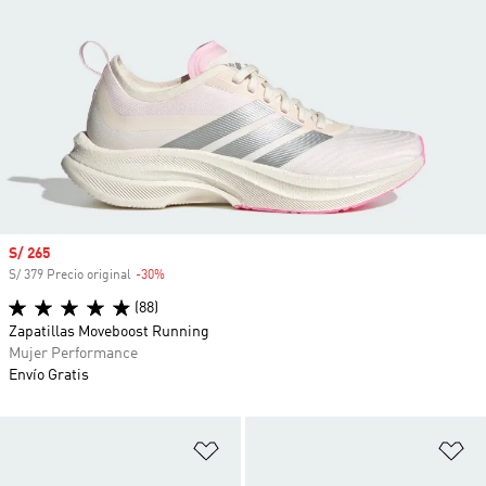
Precio de venta
S/ 265
S/ 379 Precio original
-30%
Descuento
(88)
Zapatillas Moveboost Running
Mujer Performance
Envío Gratis
Añadir a la lista de deseos
Añ