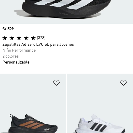
Precio
S/ 529
(328)
Zapatillas Adizero EVO SL para Jóvenes
Niño Performance
2 colores
Personalizable
Añadir a la lista de deseos
Añ