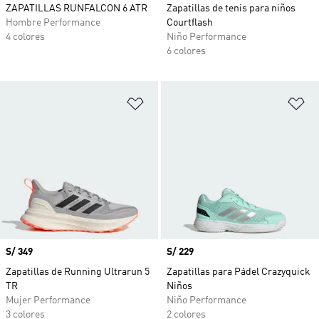
ZAPATILLAS RUNFALCON 6 ATR
Zapatillas de tenis para niños
Hombre Performance
Courtflash
4 colores
Niño Performance
6 colores
Añadir a la lista de deseos
Añ
Precio
S/ 349
Precio
S/ 229
Zapatillas de Running Ultrarun 5
Zapatillas para Pádel Crazyquick
TR
Niños
Mujer Performance
Niño Performance
3 colores
2 colores