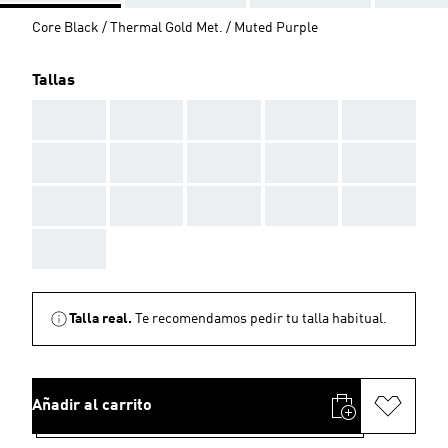
Core Black / Thermal Gold Met. / Muted Purple
Tallas
AAA
AAA
AAA
AAA
AAA
AAA
AAA
AAA
AAA
AAA
AAA
AAA
AAA
AAA
AAA
AAA
Talla real.
Te recomendamos pedir tu talla habitual.
Añadir al carrito