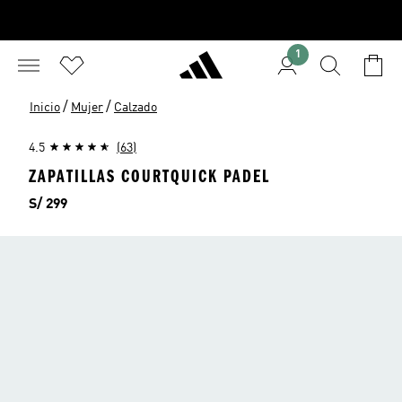
1
/
/
Inicio
Mujer
Calzado
4.5
(63)
ZAPATILLAS COURTQUICK PADEL
Precio
S/ 299