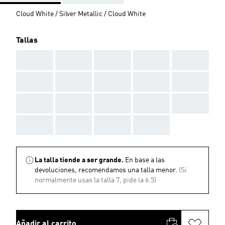
Cloud White / Silver Metallic / Cloud White
Tallas
AAA
AAA
AAA
AAA
AAA
AAA
AAA
AAA
AAA
AAA
AAA
AAA
AAA
AAA
AAA
AAA
AAA
AAA
AAA
La talla tiende a ser grande.
En base a las
devoluciones, recomendamos una talla menor.
(Si
normalmente usas la talla 7, pide la 6.5)
Añadir al carrito