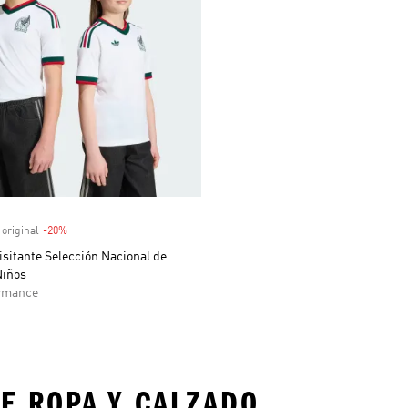
venta
 original
-20%
Descuento
sitante Selección Nacional de
Niños
rmance
E ROPA Y CALZADO