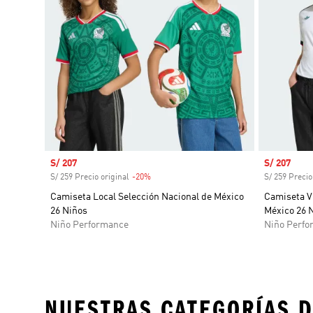
Precio de venta
S/ 207
Precio de 
S/ 207
S/ 259 Precio original
-20%
Descuento
S/ 259 Precio
Camiseta Local Selección Nacional de México
Camiseta Vi
26 Niños
México 26 
Niño Performance
Niño Perfo
NUESTRAS CATEGORÍAS D