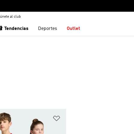
únete al club
🩰 Tendencias
Deportes
Outlet
sta de deseos
Añadir a la lista de deseos