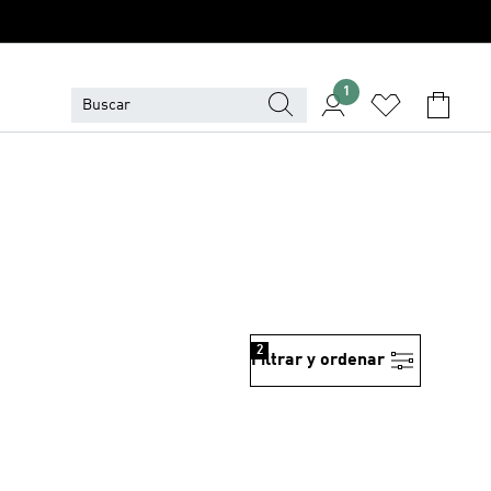
1
2
Filtrar y ordenar