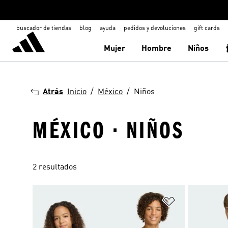
buscador de tiendas
blog
ayuda
pedidos y devoluciones
gift cards
Mujer
Hombre
Niños
Atrás
Inicio
México
Niños
MÉXICO · NIÑOS
2 resultados
Añadir a la li