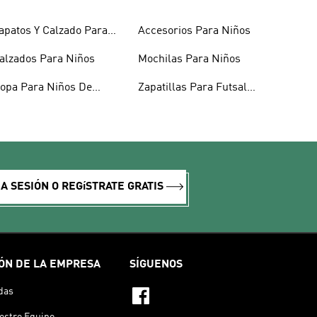
apatos Y Calzado Para
Accesorios Para Niños
iñas
alzados Para Niños
Mochilas Para Niños
opa Para Niños De
Zapatillas Para Futsal
nvierno
Para Niños
IA SESIÓN O REGíSTRATE GRATIS
ÓN DE LA EMPRESA
SÍGUENOS
das
estro Equipo