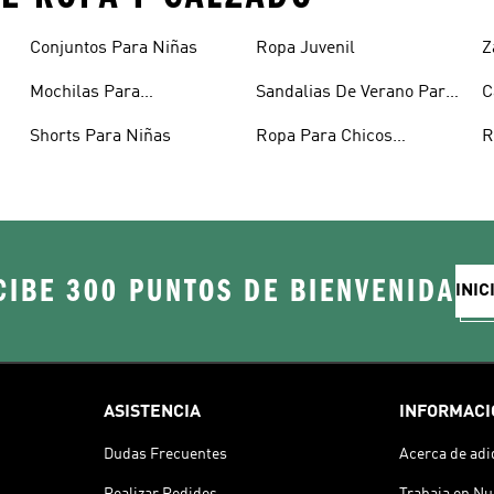
Conjuntos Para Niñas
Ropa Juvenil
Z
N
Mochilas Para
Sandalias De Verano Para
C
Adolescentes
Niñas
Shorts Para Niñas
Ropa Para Chicos
R
Adolescentes
I
CIBE 300 PUNTOS DE BIENVENIDA
INIC
ASISTENCIA
INFORMACI
Dudas Frecuentes
Acerca de adi
Realizar Pedidos
Trabaja en Nu