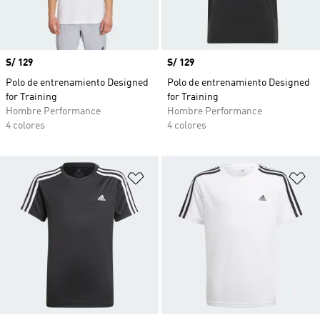
Precio
S/ 129
Precio
S/ 129
Polo de entrenamiento Designed
Polo de entrenamiento Designed
for Training
for Training
Hombre Performance
Hombre Performance
4 colores
4 colores
Añadir a la lista de deseos
Añ