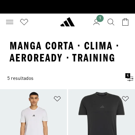
1
MANGA CORTA · CLIMA ·
AEROREADY · TRAINING
4
5 resultados
Añadir a la lista de deseos
Añ