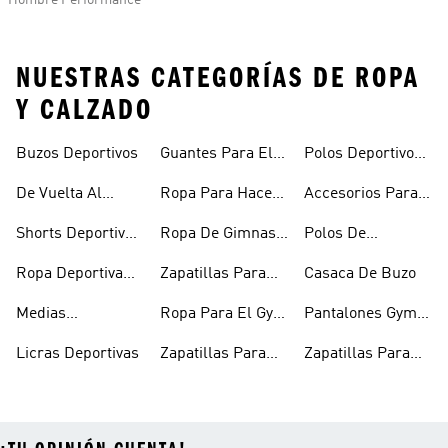
Hombre Performance
NUESTRAS CATEGORÍAS DE ROPA
Y CALZADO
Buzos Deportivos
Guantes Para El
Polos Deportivos
Gym
Con Cuello
De Vuelta Al
Ropa Para Hacer
Accesorios Para
Camisero
Fitness
Ejercicio
Hacer Ejercicio
Shorts Deportivos
Ropa De Gimnasio
Polos De
Mujer
Mujer
Entrenamiento
Ropa Deportiva
Zapatillas Para
Casaca De Buzo
Hombre
Entrenar Mujer
Medias
Ropa Para El Gym
Pantalones Gym
Deportivas
Mujeres
Hombre
Licras Deportivas
Zapatillas Para
Zapatillas Para
Entrenar
Gym Hombre