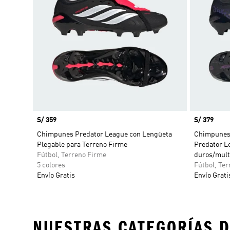
Precio
S/ 359
Precio
S/ 379
Chimpunes Predator League con Lengüeta
Chimpunes 
Plegable para Terreno Firme
Predator L
Fútbol, Terreno Firme
duros/mult
5 colores
Fútbol, Te
Envío Gratis
Envío Grati
NUESTRAS CATEGORÍAS D