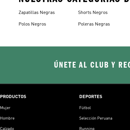
Zapatillas Negras
Shorts Negros
Polos Negros
Poleras Negras
ÚNETE AL CLUB Y RE
PRODUCTOS
DEPORTES
Mujer
Fútbol
Hombre
Selección Peruana
Calzado
Running