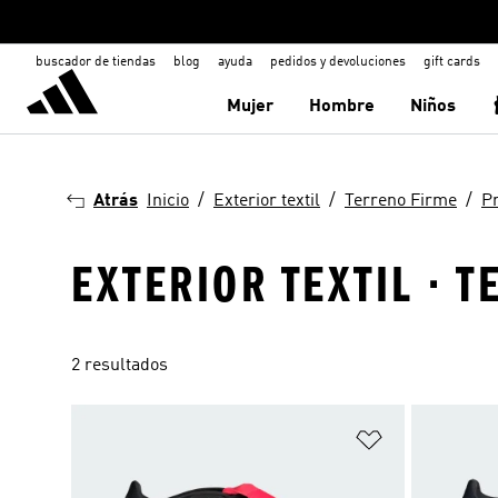
buscador de tiendas
blog
ayuda
pedidos y devoluciones
gift cards
Mujer
Hombre
Niños
Atrás
Inicio
Exterior textil
Terreno Firme
P
EXTERIOR TEXTIL · 
2 resultados
Añadir a la li