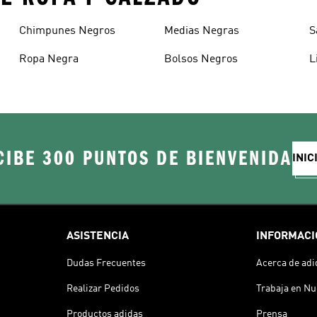
Chimpunes Negros
Medias Negras
S
Ropa Negra
Bolsos Negros
L
CIBE 300 PUNTOS DE BIENVENIDA
INIC
ASISTENCIA
INFORMACI
Dudas Frecuentes
Acerca de adi
Realizar Pedidos
Trabaja en Nu
Productos adidas
Prensa