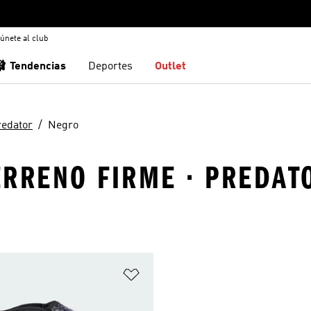
únete al club
🩰 Tendencias
Deportes
Outlet
redator
Negro
TERRENO FIRME · PREDAT
sta de deseos
Añadir a la lista de deseos