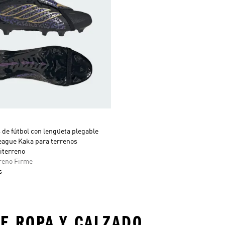
de fútbol con lengüeta plegable
eague Kaka para terrenos
iterreno
rreno Firme
s
E ROPA Y CALZADO