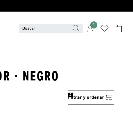
1
OR · NEGRO
4
Filtrar y ordenar