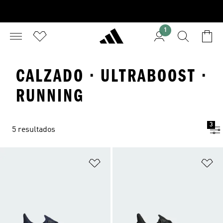
1
CALZADO · ULTRABOOST ·
RUNNING
3
5 resultados
Añadir a la lista de deseos
Añ