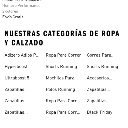
Zapatillas Ultraboost 5
Hombre Performance
2 colores
Envío Gratis
NUESTRAS CATEGORÍAS DE ROPA
Y CALZADO
Adizero Adios Pro
Ropa Para Correr
Gorras Para
4
Correr
Hyperboost
Shorts Running
Shorts Running
Hombre
Ultraboost 5
Mochilas Para
Accesorios
Correr
Running
Zapatillas
Polos Running
Zapatillas
Running Hombre
Running En
Zapatillas
Ropa Para Correr
Zapatillas
Oferta
Running
Hombre
Running Negras
Zapatillas
Ropa Para Correr
Black Friday
Running Mujer
Mujer