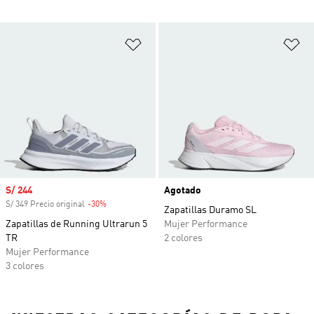
Añadir a la lista de deseos
Añ
Precio de venta
S/ 244
Agotado
S/ 349 Precio original
-30%
Descuento
Zapatillas Duramo SL
Zapatillas de Running Ultrarun 5
Mujer Performance
TR
2 colores
Mujer Performance
3 colores