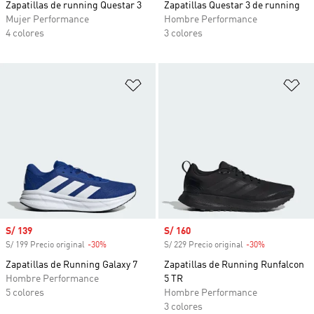
Zapatillas de running Questar 3
Zapatillas Questar 3 de running
Mujer Performance
Hombre Performance
4 colores
3 colores
Añadir a la lista de deseos
Añ
Precio de venta
S/ 139
Precio de venta
S/ 160
S/ 199 Precio original
-30%
Descuento
S/ 229 Precio original
-30%
Descuento
Zapatillas de Running Galaxy 7
Zapatillas de Running Runfalcon
Hombre Performance
5 TR
5 colores
Hombre Performance
3 colores