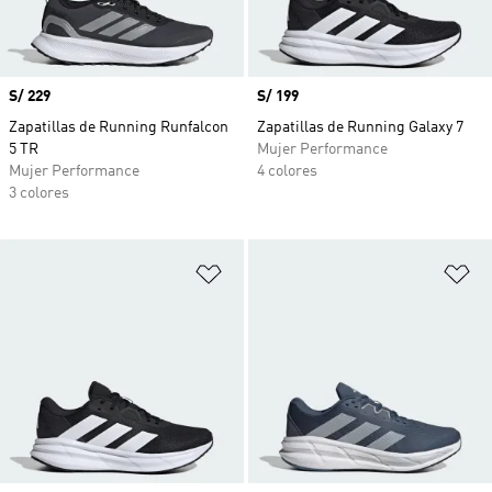
Precio
S/ 229
Precio
S/ 199
Zapatillas de Running Runfalcon
Zapatillas de Running Galaxy 7
5 TR
Mujer Performance
Mujer Performance
4 colores
3 colores
Añadir a la lista de deseos
Añ