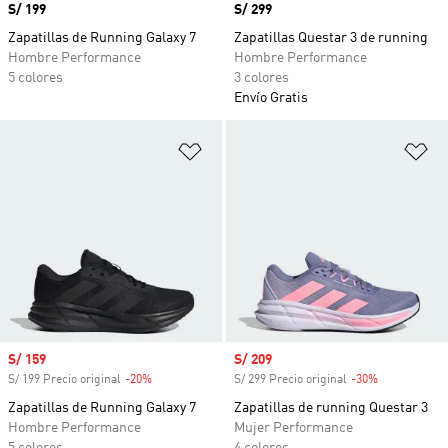
Precio
S/ 199
Precio
S/ 299
Zapatillas de Running Galaxy 7
Zapatillas Questar 3 de running
Hombre Performance
Hombre Performance
5 colores
3 colores
Envío Gratis
Añadir a la lista de deseos
Añ
Precio de venta
S/ 159
Precio de venta
S/ 209
S/ 199 Precio original
-20%
Descuento
S/ 299 Precio original
-30%
Descuento
Zapatillas de Running Galaxy 7
Zapatillas de running Questar 3
Hombre Performance
Mujer Performance