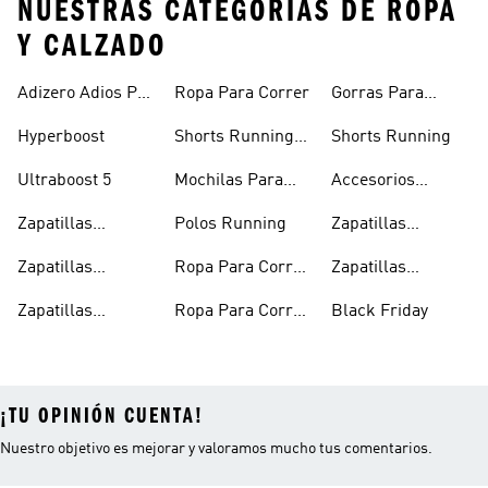
NUESTRAS CATEGORÍAS DE ROPA
Y CALZADO
Adizero Adios Pro
Ropa Para Correr
Gorras Para
4
Correr
Hyperboost
Shorts Running
Shorts Running
Hombre
Ultraboost 5
Mochilas Para
Accesorios
Correr
Running
Zapatillas
Polos Running
Zapatillas
Running Hombre
Running En
Zapatillas
Ropa Para Correr
Zapatillas
Oferta
Running
Hombre
Running Negras
Zapatillas
Ropa Para Correr
Black Friday
Running Mujer
Mujer
¡TU OPINIÓN CUENTA!
Nuestro objetivo es mejorar y valoramos mucho tus comentarios.