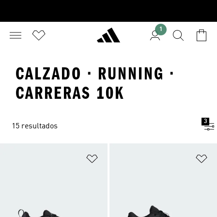
1
CALZADO · RUNNING ·
CARRERAS 10K
3
15 resultados
Añadir a la lista de deseos
Añ