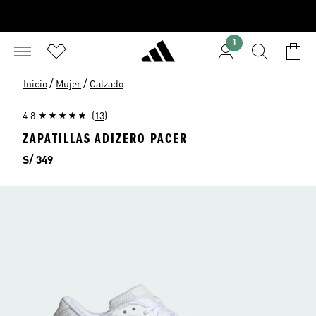
1
/
/
Inicio
Mujer
Calzado
4.8
(13)
ZAPATILLAS ADIZERO PACER
Precio
S/ 349