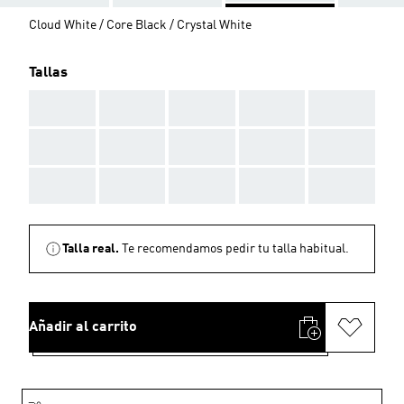
Cloud White / Core Black / Crystal White
Tallas
AAA
AAA
AAA
AAA
AAA
AAA
AAA
AAA
AAA
AAA
AAA
AAA
AAA
AAA
AAA
Talla real.
Te recomendamos pedir tu talla habitual.
Añadir al carrito