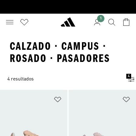
1
CALZADO · CAMPUS ·
ROSADO · PASADORES
4
4 resultados
Añadir a la lista de deseos
Añ