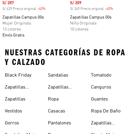
Precio de venta
S/ 257
Precio de venta
S/ 209
S/ 429 Precio original
-40%
Descuento
S/ 349 Precio original
-40%
Descuento
Zapatillas Campus 00s
Zapatillas Campus 00s
Mujer Originals
Niño Originals
13 colores
10 colores
Envío Gratis
NUESTRAS CATEGORÍAS DE ROPA
Y CALZADO
Black Friday
Sandalias
Tomatodo
Zapatillas
Zapatillas
Canguros
Clásicas
Blancas
Zapatillas
Ropa
Guantes
Vestidos
Casacas
Ropa De Baño
Gorros
Pantalones
Zapatillas
Urbanas Hombre