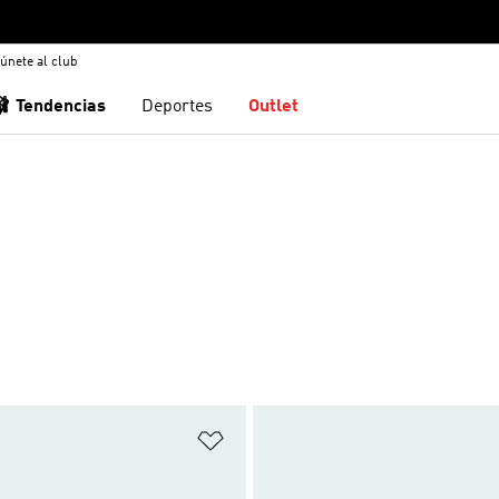
únete al club
🩰 Tendencias
Deportes
Outlet
sta de deseos
Añadir a la lista de deseos