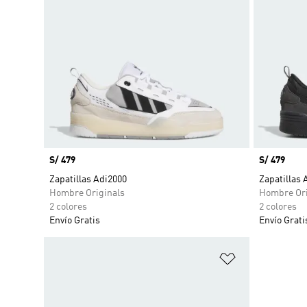
Precio
S/ 479
Precio
S/ 479
Zapatillas Adi2000
Zapatillas 
Hombre Originals
Hombre Ori
2 colores
2 colores
Envío Gratis
Envío Grati
Añadir a la li