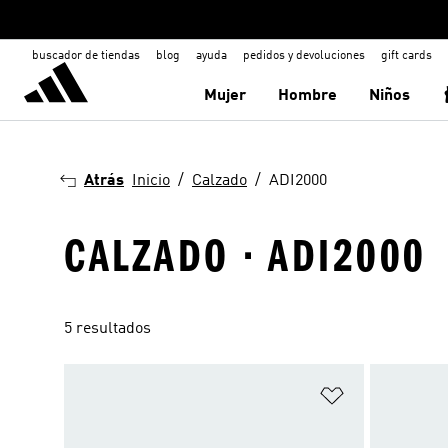
buscador de tiendas
blog
ayuda
pedidos y devoluciones
gift cards
Mujer
Hombre
Niños
Atrás
Inicio
Calzado
ADI2000
CALZADO · ADI2000
5 resultados
Añadir a la li