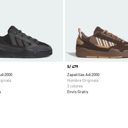
Precio
S/ 479
Adi2000
Zapatillas Adi2000
ginals
Hombre Originals
3 colores
s
Envío Gratis
sta de deseos