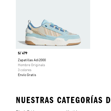
Precio
S/ 479
Zapatillas Adi2000
Hombre Originals
3 colores
Envío Gratis
NUESTRAS CATEGORÍAS D