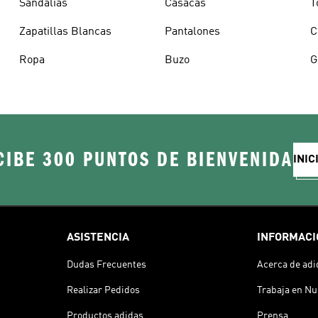
Sandalias
Casacas
T
Zapatillas Blancas
Pantalones
C
Ropa
Buzo
G
CIBE 300 PUNTOS DE BIENVENIDA
INIC
ASISTENCIA
INFORMACI
Dudas Frecuentes
Acerca de adi
Realizar Pedidos
Trabaja en Nu
Productos adidas
Prensa