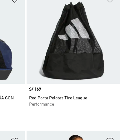
Precio
S/ 169
ÑA CON
Red Porta Pelotas Tiro League
Performance
Añadir a la lista de deseos
Añadir a la