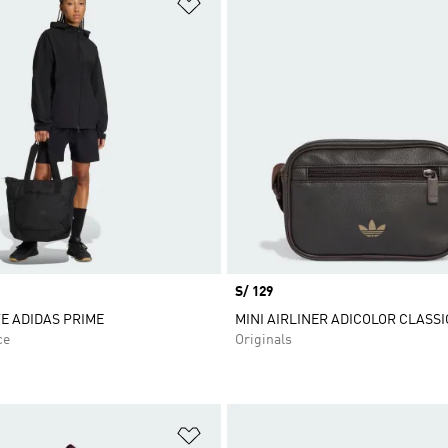
sta de deseos
Añadir a la lista de deseos
Precio
S/ 129
E ADIDAS PRIME
MINI AIRLINER ADICOLOR CLASSI
ce
Originals
sta de deseos
Añadir a la lista de deseos