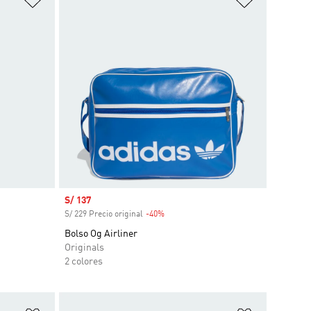
Precio de venta
S/ 137
S/ 229 Precio original
-40%
Descuento
Bolso Og Airliner
Originals
2 colores
Añadir a la lista de deseos
Añadir a la