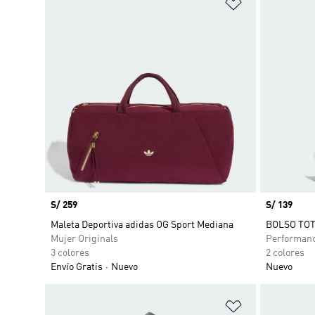
Añadir a la li
Precio
S/ 259
Precio
S/ 139
Maleta Deportiva adidas OG Sport Mediana
BOLSO TOT
Mujer Originals
Performan
3 colores
2 colores
Envío Gratis
Nuevo
Nuevo
Añadir a la li