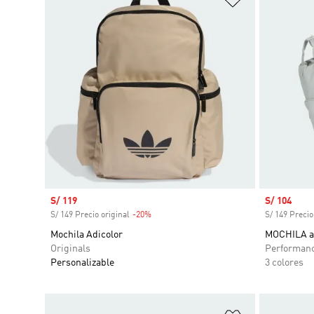
Precio de venta
S/ 119
Precio de 
S/ 104
S/ 149 Precio original
-20%
Descuento
S/ 149 Precio
Mochila Adicolor
MOCHILA a
Originals
Performan
Personalizable
3 colores
Añadir a la li