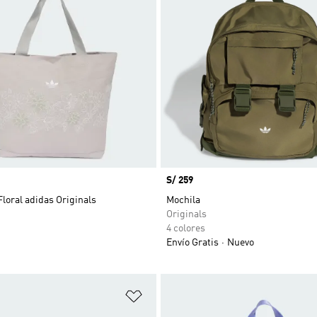
Precio
S/ 259
Floral adidas Originals
Mochila
Originals
4 colores
Envío Gratis
Nuevo
sta de deseos
Añadir a la lista de deseos