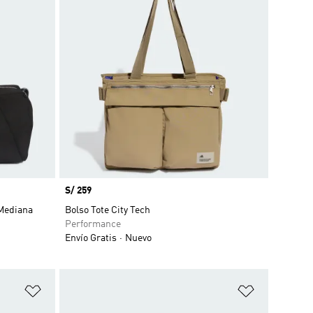
Precio
S/ 259
 Mediana
Bolso Tote City Tech
Performance
Envío Gratis
Nuevo
Añadir a la lista de deseos
Añadir a la