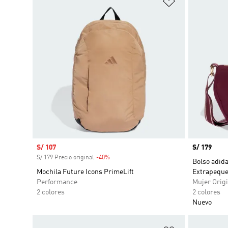
Precio de venta
S/ 107
Precio
S/ 179
S/ 179 Precio original
-40%
Descuento
Bolso adid
Mochila Future Icons PrimeLift
Extrapequ
Performance
Mujer Origi
2 colores
2 colores
Nuevo