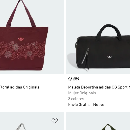
Precio
S/ 259
Floral adidas Originals
Maleta Deportiva adidas OG Sport
Mujer Originals
3 colores
Envío Gratis
Nuevo
sta de deseos
Añadir a la lista de deseos