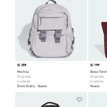
Precio
S/ 259
Precio
S/ 199
Mochila
Bolso Tote 
Originals
Originals
4 colores
2 colores
Envío Gratis
Nuevo
Nuevo
Añadir a la li