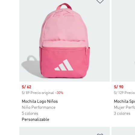
Precio de venta
S/ 62
Precio de 
S/ 90
S/ 89 Precio original
-30%
Descuento
S/ 129 Precio
Mochila Logo Niños
Mochila Sp
Niño Performance
Mujer Perf
5 colores
3 colores
Personalizable
Añadir a la li