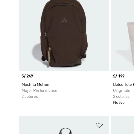
Precio
S/ 249
Precio
S/ 199
Mochila Motion
Bolso Tote 
Mujer Performance
Originals
2 colores
2 colores
Nuevo
Añadir a la li