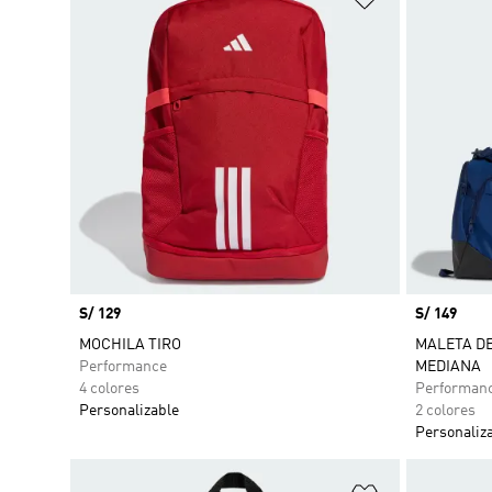
Precio
S/ 129
Precio
S/ 149
MOCHILA TIRO
MALETA DE
Performance
MEDIANA
4 colores
Performan
Personalizable
2 colores
Personaliz
Añadir a la li