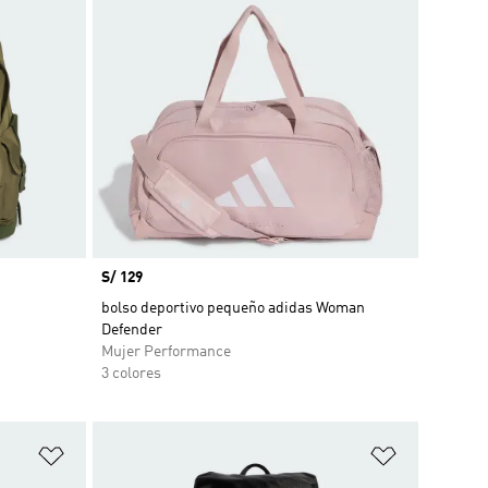
Precio
S/ 129
bolso deportivo pequeño adidas Woman
Defender
Mujer Performance
3 colores
Añadir a la lista de deseos
Añadir a la