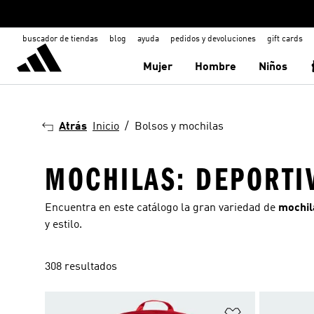
buscador de tiendas
blog
ayuda
pedidos y devoluciones
gift cards
Mujer
Hombre
Niños
Atrás
Inicio
Bolsos y mochilas
MOCHILAS: DEPORTI
Encuentra en este catálogo la gran variedad de
mochil
y estilo.
308 resultados
Añadir a la li