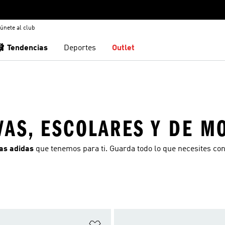
únete al club
🩰 Tendencias
Deportes
Outlet
VAS, ESCOLARES Y DE M
as adidas
que tenemos para ti. Guarda todo lo que necesites co
sta de deseos
Añadir a la lista de deseos