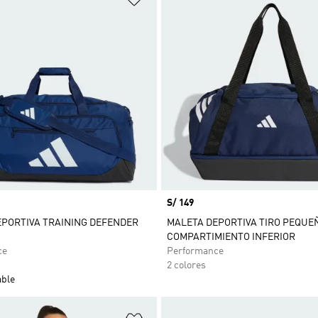
Precio
S/ 149
PORTIVA TRAINING DEFENDER
MALETA DEPORTIVA TIRO PEQUE
COMPARTIMIENTO INFERIOR
ce
Performance
2 colores
able
sta de deseos
Añadir a la lista de deseos