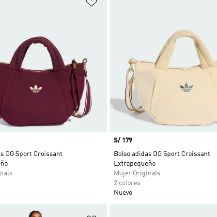
Precio
S/ 179
as OG Sport Croissant
Bolso adidas OG Sport Croissant
eño
Extrapequeño
nals
Mujer Originals
2 colores
Nuevo