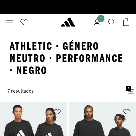
1
ATHLETIC · GÉNERO
NEUTRO · PERFORMANCE
· NEGRO
4
7 resultados
Añadir a la lista de deseos
Añ