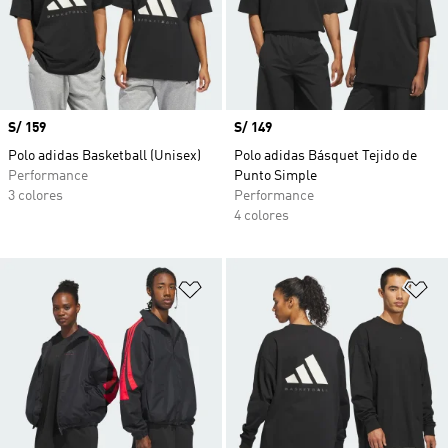
Precio
S/ 159
Precio
S/ 149
Polo adidas Basketball (Unisex)
Polo adidas Básquet Tejido de
Performance
Punto Simple
3 colores
Performance
4 colores
Añadir a la lista de deseos
Añ