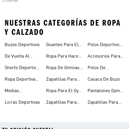
3 colores
NUESTRAS CATEGORÍAS DE ROPA
Y CALZADO
Buzos Deportivos
Guantes Para El
Polos Deportivos
Gym
Con Cuello
De Vuelta Al
Ropa Para Hacer
Accesorios Para
Camisero
Fitness
Ejercicio
Hacer Ejercicio
Shorts Deportivos
Ropa De Gimnasio
Polos De
Mujer
Mujer
Entrenamiento
Ropa Deportiva
Zapatillas Para
Casaca De Buzo
Hombre
Entrenar Mujer
Medias
Ropa Para El Gym
Pantalones Gym
Deportivas
Mujeres
Hombre
Licras Deportivas
Zapatillas Para
Zapatillas Para
Entrenar
Gym Hombre