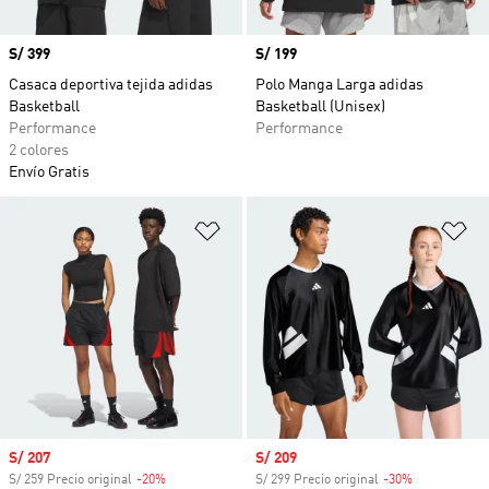
Precio
S/ 399
Precio
S/ 199
Casaca deportiva tejida adidas
Polo Manga Larga adidas
Basketball
Basketball (Unisex)
Performance
Performance
2 colores
Envío Gratis
Añadir a la lista de deseos
Añ
Precio de venta
S/ 207
Precio de venta
S/ 209
S/ 259 Precio original
-20%
Descuento
S/ 299 Precio original
-30%
Descuento