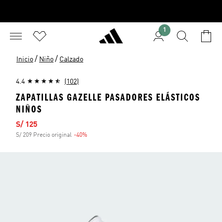
1
/
/
Inicio
Niño
Calzado
4.4
(102)
ZAPATILLAS GAZELLE PASADORES ELÁSTICOS
NIÑOS
Precio de venta
S/ 125
S/ 209 Precio original
-40%
Descuento