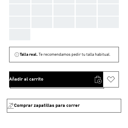
AAA
AAA
AAA
AAA
AAA
AAA
AAA
AAA
AAA
AAA
AAA
Talla real.
Te recomendamos pedir tu talla habitual.
Añadir al carrito
Comprar zapatillas para correr