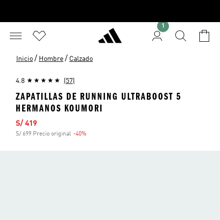
1
/
/
Inicio
Hombre
Calzado
4.8
(57)
ZAPATILLAS DE RUNNING ULTRABOOST 5
HERMANOS KOUMORI
Precio de venta
S/ 419
S/ 699 Precio original
-40%
Descuento