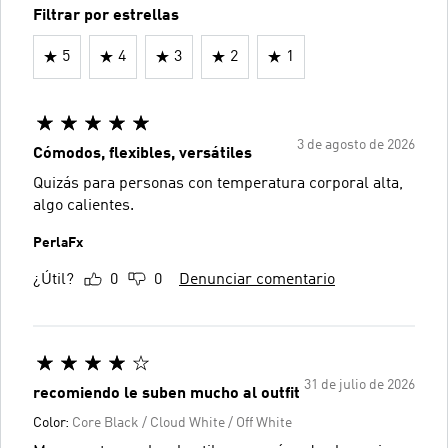
Filtrar por estrellas
5
4
3
2
1
3 de agosto de 2026
Cómodos, flexibles, versátiles
Quizás para personas con temperatura corporal alta,
algo calientes.
PerlaFx
¿Útil?
0
0
Denunciar comentario
31 de julio de 2026
recomiendo le suben mucho al outfit
Color:
Core Black / Cloud White / Off White