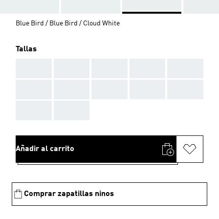
Blue Bird / Blue Bird / Cloud White
Tallas
AAA
AAA
AAA
AAA
AAA
AAA
AAA
AAA
AAA
AAA
AAA
AAA
Añadir al carrito
Comprar zapatillas ninos