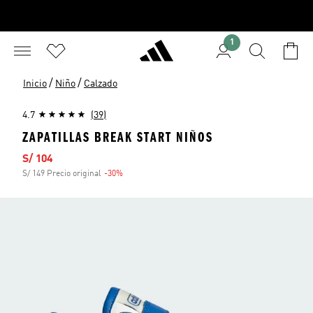
1
/
/
Inicio
Niño
Calzado
4.7
(39)
ZAPATILLAS BREAK START NIÑOS
Precio de venta
S/ 104
S/ 149 Precio original
-30%
Descuento