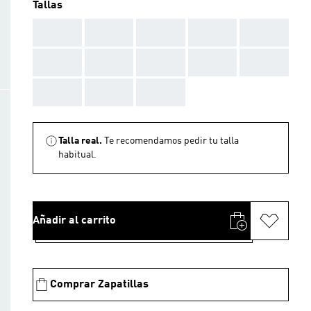
Tallas
AAA
AAA
AAA
AAA
AAA
AAA
AAA
AAA
AAA
AAA
AAA
AAA
AAA
Talla real.
Te recomendamos pedir tu talla
habitual.
Añadir al carrito
Comprar Zapatillas