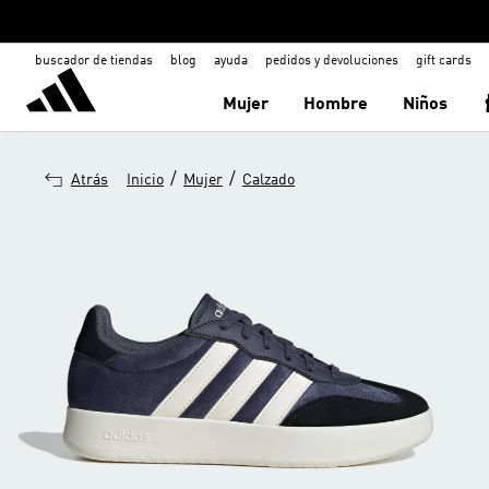
buscador de tiendas
blog
ayuda
pedidos y devoluciones
gift cards
Mujer
Hombre
Niños
/
/
Atrás
Inicio
Mujer
Calzado