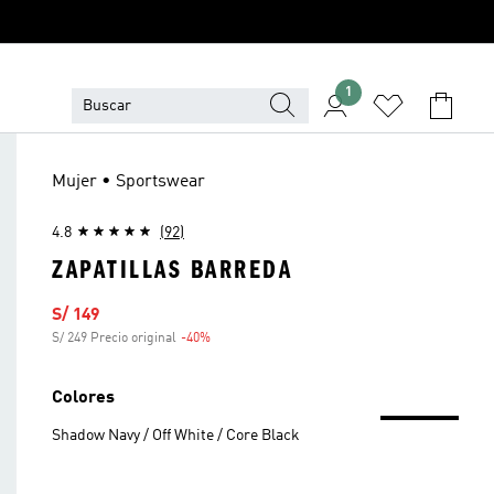
1
Mujer • Sportswear
4.8
(92)
ZAPATILLAS BARREDA
Precio de venta
S/ 149
S/ 249 Precio original
-40%
Descuento
Colores
Shadow Navy / Off White / Core Black