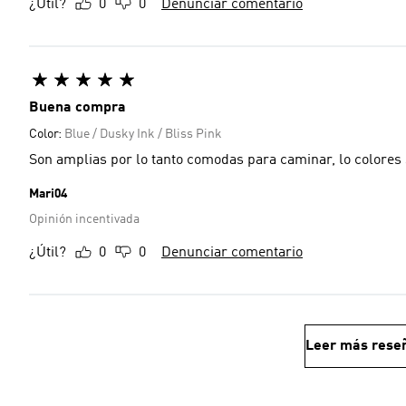
¿Útil?
0
0
Denunciar comentario
Buena compra
Color:
Blue / Dusky Ink / Bliss Pink
Son amplias por lo tanto comodas para caminar, lo colore
Mari04
Opinión incentivada
¿Útil?
0
0
Denunciar comentario
Leer más rese