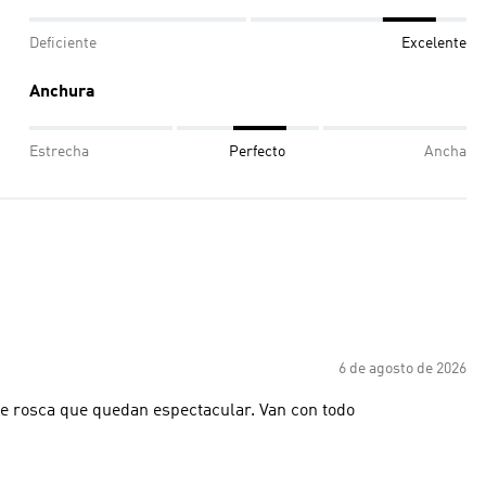
Deficiente
Excelente
Anchura
Estrecha
Perfecto
Ancha
6 de agosto de 2026
Son hermosas, la verdad que es un clásico con una vuelta de rosca que quedan espectacular. Van con todo