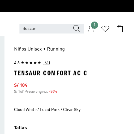
1
Niños Unisex • Running
4.8
(61)
TENSAUR COMFORT AC C
Precio de venta
S/ 104
S/ 149 Precio original
-30%
Descuento
Cloud White / Lucid Pink / Clear Sky
Tallas