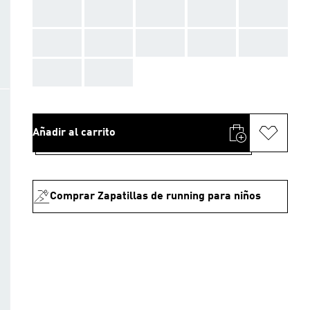
AAA
AAA
AAA
AAA
AAA
AAA
AAA
AAA
AAA
AAA
AAA
AAA
Añadir al carrito
Comprar Zapatillas de running para niños