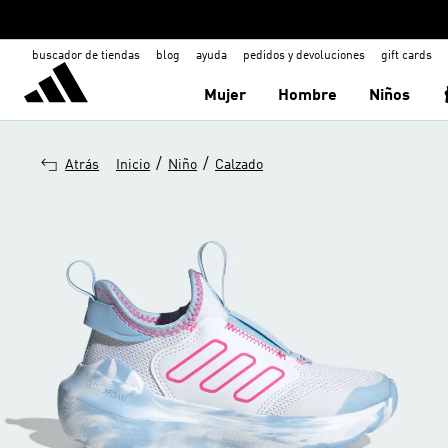
buscador de tiendas
blog
ayuda
pedidos y devoluciones
gift cards
Mujer
Hombre
Niños
/
/
Atrás
Inicio
Niño
Calzado