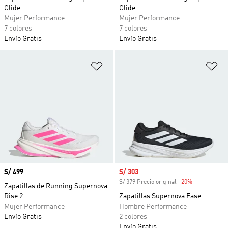
Glide
Glide
Mujer Performance
Mujer Performance
7 colores
7 colores
Envío Gratis
Envío Gratis
Añadir a la lista de deseos
Añ
Precio
S/ 499
Precio de venta
S/ 303
S/ 379 Precio original
-20%
Descuento
Zapatillas de Running Supernova
Rise 2
Zapatillas Supernova Ease
Mujer Performance
Hombre Performance
Envío Gratis
2 colores
Envío Gratis