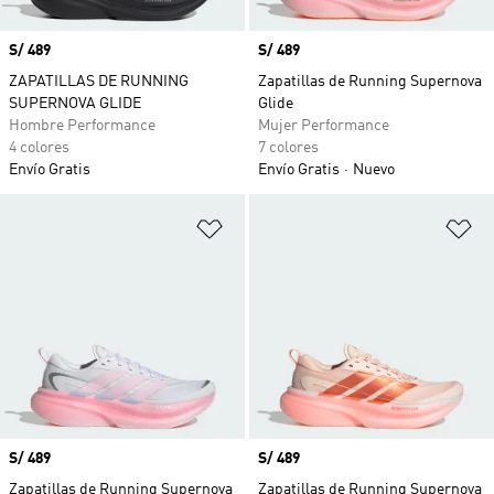
Precio
S/ 489
Precio
S/ 489
ZAPATILLAS DE RUNNING
Zapatillas de Running Supernova
SUPERNOVA GLIDE
Glide
Hombre Performance
Mujer Performance
4 colores
7 colores
Envío Gratis
Envío Gratis
Nuevo
Añadir a la lista de deseos
Añ
Precio
S/ 489
Precio
S/ 489
Zapatillas de Running Supernova
Zapatillas de Running Supernova