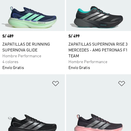
Precio
S/ 489
Precio
S/ 499
ZAPATILLAS DE RUNNING
ZAPATILLAS SUPERNOVA RISE 3
SUPERNOVA GLIDE
MERCEDES - AMG PETRONAS F1
Hombre Performance
TEAM
4 colores
Hombre Performance
Envío Gratis
Envío Gratis
Añadir a la lista de deseos
Añ