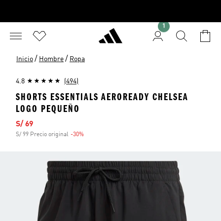
1
/
/
Inicio
Hombre
Ropa
4.8
(494)
SHORTS ESSENTIALS AEROREADY CHELSEA
LOGO PEQUEÑO
Precio de venta
S/ 69
S/ 99 Precio original
-30%
Descuento