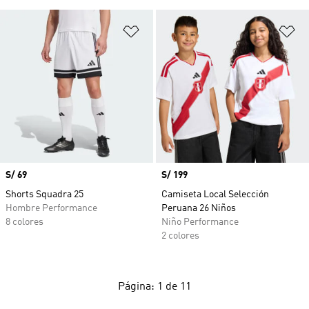
Añadir a la lista de deseos
Añ
Precio
S/ 69
Precio
S/ 199
Shorts Squadra 25
Camiseta Local Selección
Hombre Performance
Peruana 26 Niños
8 colores
Niño Performance
2 colores
Página: 1 de 11