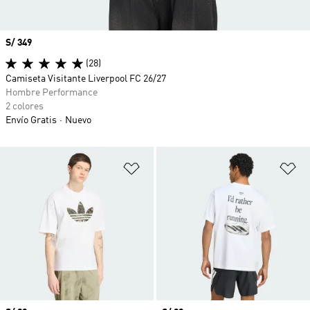
Precio
S/ 349
(28)
Camiseta Visitante Liverpool FC 26/27
Hombre Performance
2 colores
Envío Gratis
Nuevo
Añadir a la lista de deseos
Añ