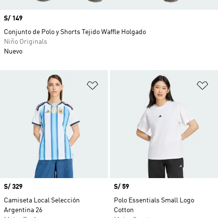
Precio
S/ 149
Conjunto de Polo y Shorts Tejido Waffle Holgado
Niño Originals
Nuevo
Añadir a la lista de deseos
Añ
Precio
S/ 329
Precio
S/ 59
Camiseta Local Selección
Polo Essentials Small Logo
Argentina 26
Cotton