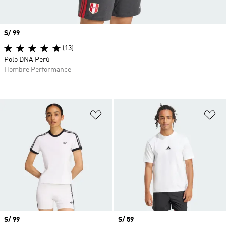
Precio
S/ 99
(13)
Polo DNA Perú
Hombre Performance
Añadir a la lista de deseos
Añ
Precio
S/ 99
Precio
S/ 59