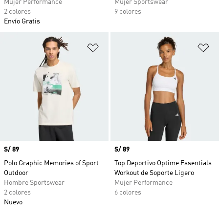
Mujer Performance
Mujer Sportswear
2 colores
9 colores
Envío Gratis
Añadir a la lista de deseos
Añ
Precio
S/ 89
Precio
S/ 89
Polo Graphic Memories of Sport
Top Deportivo Optime Essentials
Outdoor
Workout de Soporte Ligero
Hombre Sportswear
Mujer Performance
2 colores
6 colores
Nuevo