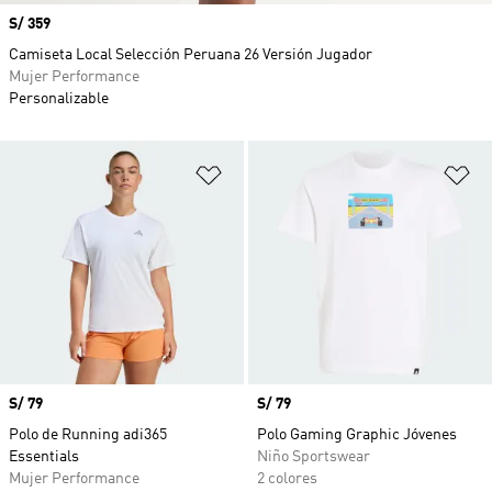
Precio
S/ 359
Camiseta Local Selección Peruana 26 Versión Jugador
Mujer Performance
Personalizable
Añadir a la lista de deseos
Añ
Precio
S/ 79
Precio
S/ 79
Polo de Running adi365
Polo Gaming Graphic Jóvenes
Essentials
Niño Sportswear
Mujer Performance
2 colores