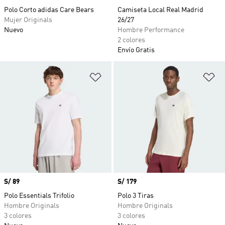
Polo Corto adidas Care Bears
Camiseta Local Real Madrid
Mujer Originals
26/27
Nuevo
Hombre Performance
2 colores
Envío Gratis
Añadir a la lista de deseos
Añ
Precio
S/ 89
Precio
S/ 179
Polo Essentials Trifolio
Polo 3 Tiras
Hombre Originals
Hombre Originals
3 colores
3 colores