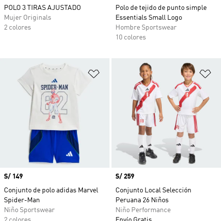
POLO 3 TIRAS AJUSTADO
Polo de tejido de punto simple
Mujer Originals
Essentials Small Logo
2 colores
Hombre Sportswear
10 colores
Añadir a la lista de deseos
Añ
Precio
S/ 149
Precio
S/ 259
Conjunto de polo adidas Marvel
Conjunto Local Selección
Spider-Man
Peruana 26 Niños
Niño Sportswear
Niño Performance
2 colores
Envío Gratis