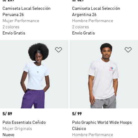
Precio
S/ 259
Precio
S/ 329
Camiseta Local Selección
Camiseta Local Selección
Peruana 26
Argentina 26
Mujer Performance
Hombre Performance
2 colores
2 colores
Envío Gratis
Envío Gratis
Añadir a la lista de deseos
Añ
Precio
S/ 89
Precio
S/ 99
Polo Essentials Ceñido
Polo Graphic World Wide Hoops
Mujer Originals
Clásico
Nuevo
Hombre Performance