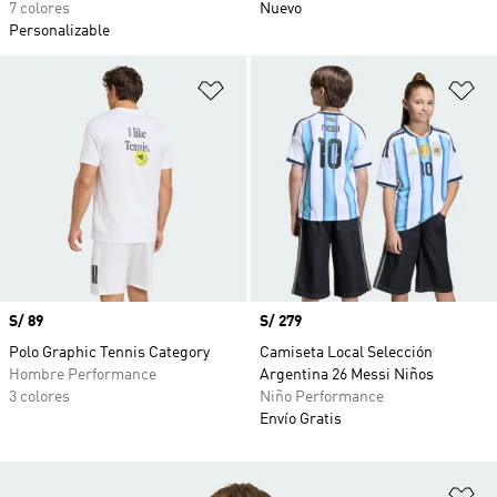
7 colores
Nuevo
Personalizable
Añadir a la lista de deseos
Añ
Precio
S/ 89
Precio
S/ 279
Polo Graphic Tennis Category
Camiseta Local Selección
Hombre Performance
Argentina 26 Messi Niños
3 colores
Niño Performance
Envío Gratis
Añ