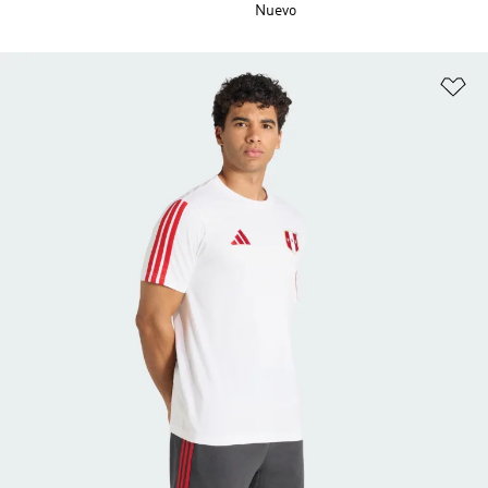
Nuevo
Añ