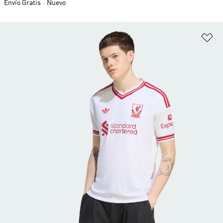
Envío Gratis
Nuevo
Añ