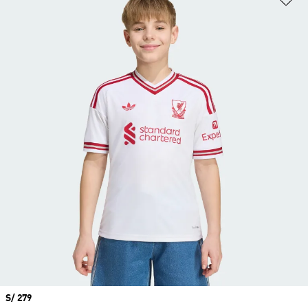
Precio
S/ 279