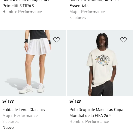
Camiseta sin mangas D4T
Shorts de Running Adizero
Primelift 3 TIRAS
Essentials
Hombre Performance
Mujer Performance
3 colores
Añadir a la lista de deseos
Añ
Precio
S/ 199
Precio
S/ 129
Falda de Tenis Classics
Polo Grupo de Mascotas Copa
Mujer Performance
Mundial de la FIFA 26™
3 colores
Hombre Performance
Nuevo