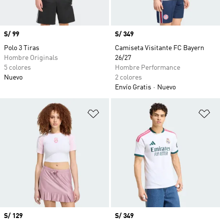
Precio
S/ 99
Precio
S/ 349
Polo 3 Tiras
Camiseta Visitante FC Bayern
Hombre Originals
26/27
5 colores
Hombre Performance
Nuevo
2 colores
Envío Gratis
Nuevo
Añadir a la lista de deseos
Añ
Precio
S/ 129
Precio
S/ 349