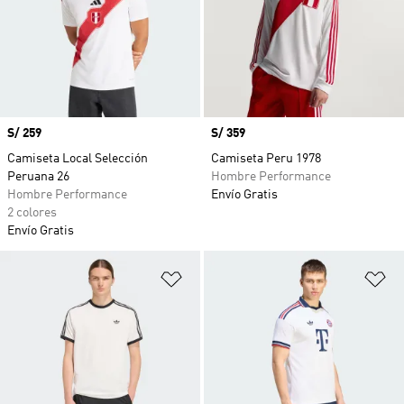
Precio
S/ 259
Precio
S/ 359
Camiseta Local Selección
Camiseta Peru 1978
Peruana 26
Hombre Performance
Hombre Performance
Envío Gratis
2 colores
Envío Gratis
Añadir a la lista de deseos
Añ