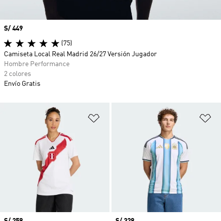
Precio
S/ 449
(75)
Camiseta Local Real Madrid 26/27 Versión Jugador
Hombre Performance
2 colores
Envío Gratis
Añadir a la lista de deseos
Añ