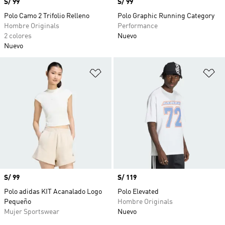
Precio
S/ 99
Precio
S/ 99
Polo Camo 2 Trifolio Relleno
Polo Graphic Running Category
Hombre Originals
Performance
2 colores
Nuevo
Nuevo
Añadir a la lista de deseos
Añ
Precio
S/ 99
Precio
S/ 119
Polo adidas KIT Acanalado Logo
Polo Elevated
Pequeño
Hombre Originals
Mujer Sportswear
Nuevo