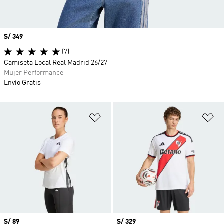
Precio
S/ 349
(7)
Camiseta Local Real Madrid 26/27
Mujer Performance
Envío Gratis
Añadir a la lista de deseos
Añ
Precio
S/ 89
Precio
S/ 329