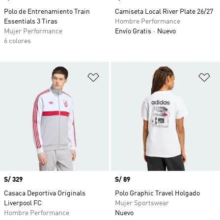
Polo de Entrenamiento Train
Camiseta Local River Plate 26/27
Essentials 3 Tiras
Hombre Performance
Mujer Performance
Envío Gratis
Nuevo
6 colores
Añadir a la lista de deseos
Añ
Precio
S/ 329
Precio
S/ 89
Casaca Deportiva Originals
Polo Graphic Travel Holgado
Liverpool FC
Mujer Sportswear
Hombre Performance
Nuevo