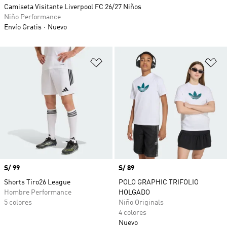
Camiseta Visitante Liverpool FC 26/27 Niños
Niño Performance
Envío Gratis
Nuevo
Añadir a la lista de deseos
Añ
Precio
S/ 99
Precio
S/ 89
Shorts Tiro26 League
POLO GRAPHIC TRIFOLIO
Hombre Performance
HOLGADO
5 colores
Niño Originals
4 colores
Nuevo