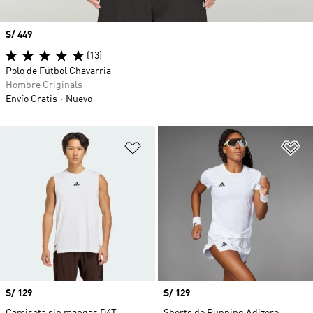
Precio
S/ 449
(13)
Polo de Fútbol Chavarria
Hombre Originals
Envío Gratis
Nuevo
Añadir a la lista de deseos
Añ
Precio
S/ 129
Precio
S/ 129