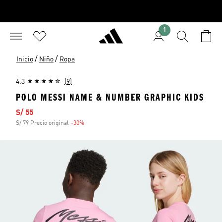
1
/
/
Inicio
Niño
Ropa
4.3
(9)
POLO MESSI NAME & NUMBER GRAPHIC KIDS
Precio de venta
S/ 55
S/ 79 Precio original
-30%
Descuento