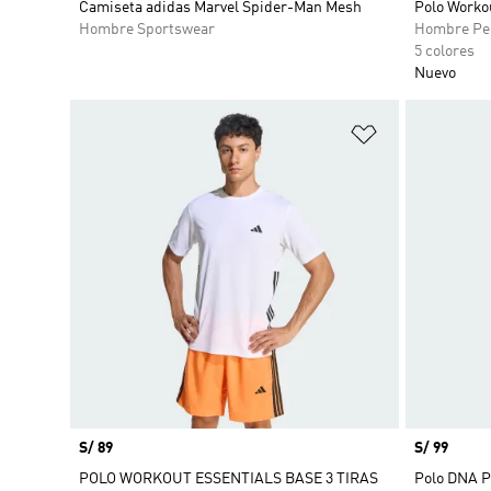
Camiseta adidas Marvel Spider-Man Mesh
Polo Workou
Hombre Sportswear
Hombre Pe
5 colores
Nuevo
Añadir a la li
Precio
S/ 89
Precio
S/ 99
POLO WORKOUT ESSENTIALS BASE 3 TIRAS
Polo DNA P