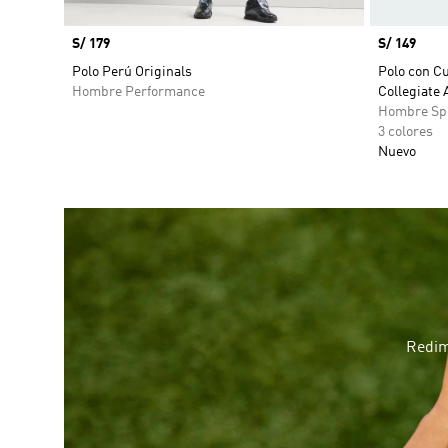
Precio
S/ 179
Precio
S/ 149
Polo Perú Originals
Polo con Cu
Hombre Performance
Collegiate
Hombre Sp
3 colores
Nuevo
Redim