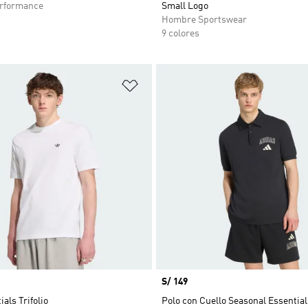
rformance
Small Logo
Hombre Sportswear
9 colores
sta de deseos
Añadir a la lista de deseos
Precio
S/ 149
als Trifolio
Polo con Cuello Seasonal Essential