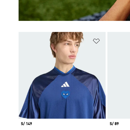
Añadir a la li
Precio
S/ 149
Precio
S/ 89