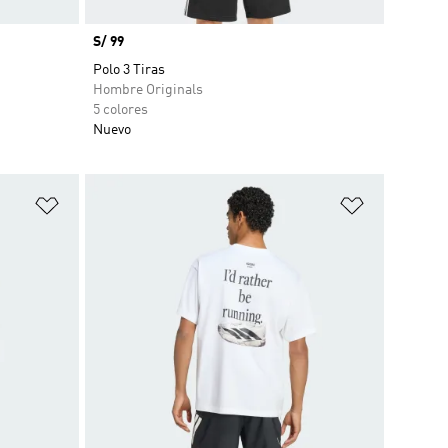
Precio
S/ 99
Polo 3 Tiras
Hombre Originals
5 colores
Nuevo
Añadir a la lista de deseos
Añadir a la