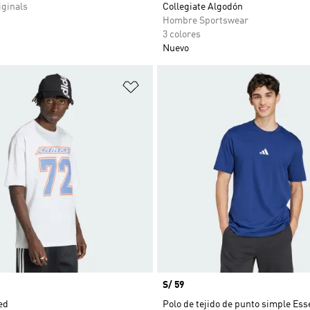
ginals
Collegiate Algodón
Hombre Sportswear
3 colores
Nuevo
sta de deseos
Añadir a la lista de deseos
Precio
S/ 59
ed
Polo de tejido de punto simple Ess