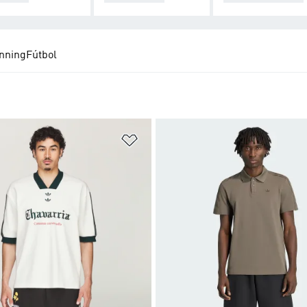
nning
Fútbol
sta de deseos
Añadir a la lista de deseos