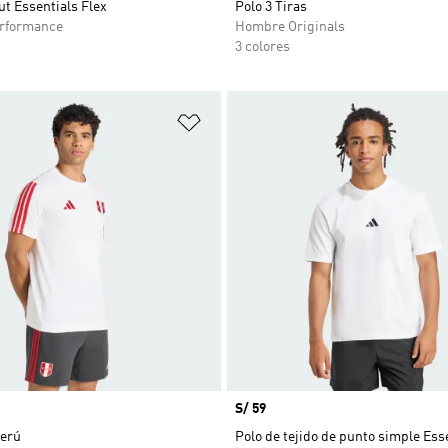
t Essentials Flex
Polo 3 Tiras
rformance
Hombre Originals
3 colores
sta de deseos
Añadir a la lista de deseos
Precio
S/ 59
erú
Polo de tejido de punto simple Ess