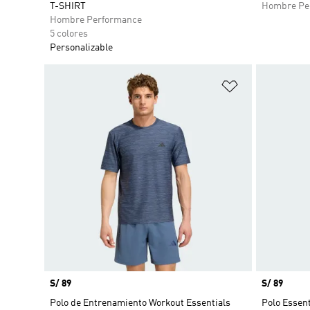
T-SHIRT
Hombre Pe
Hombre Performance
5 colores
Personalizable
Añadir a la li
Precio
S/ 89
Precio
S/ 89
Polo de Entrenamiento Workout Essentials
Polo Essenti