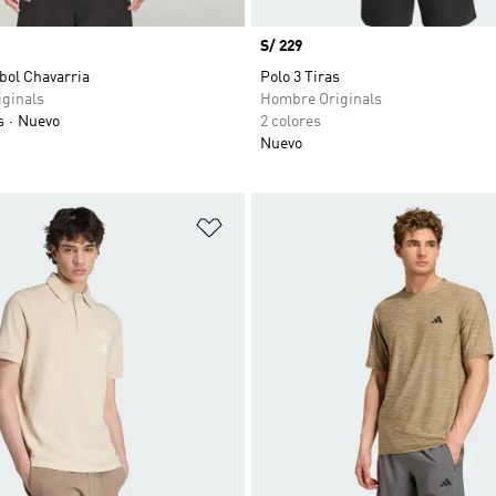
Precio
S/ 229
bol Chavarria
Polo 3 Tiras
ginals
Hombre Originals
s
Nuevo
2 colores
Nuevo
sta de deseos
Añadir a la lista de deseos