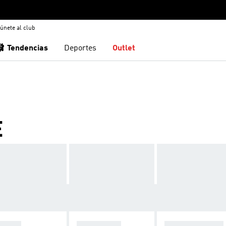
únete al club
🩰 Tendencias
Deportes
Outlet
E
ORTS
PANTALÓN
ROPA COMODA