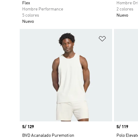
Flex
Hombre Ori
Hombre Performance
2 colores
5 colores
Nuevo
Nuevo
Añadir a la li
Precio
S/ 129
Precio
S/ 119
BVD Acanalado Puremotion
Polo Elevat