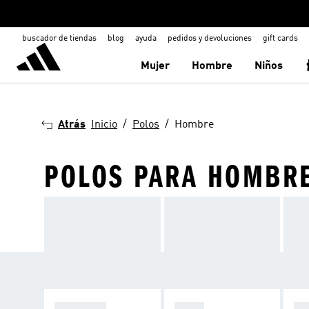
buscador de tiendas
blog
ayuda
pedidos y devoluciones
gift cards
Mujer
Hombre
Niños
Atrás
Inicio
Polos
Hombre
POLOS PARA HOMBR
CALZADO
POLO
SH