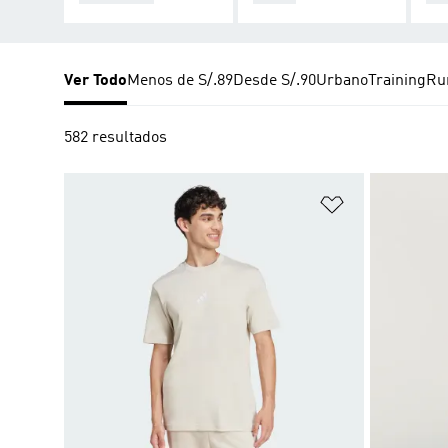
Ver Todo
Menos de S/.89
Desde S/.90
Urbano
Training
Ru
582 resultados
Añadir a la li