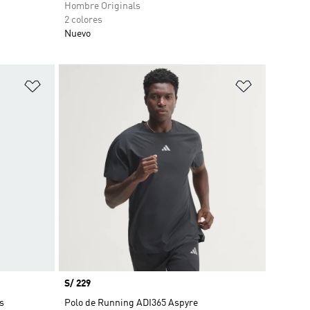
Hombre Originals
2 colores
Nuevo
Añadir a la lista de deseos
Añadir a la
Precio
S/ 229
s
Polo de Running ADI365 Aspyre