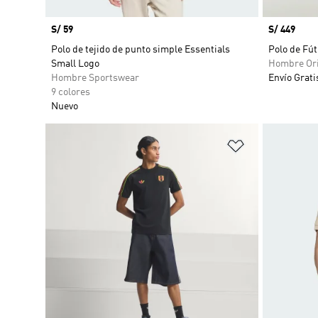
Precio
S/ 59
Precio
S/ 449
Polo de tejido de punto simple Essentials
Polo de Fút
Small Logo
Hombre Ori
Hombre Sportswear
Envío Grati
9 colores
Nuevo
Añadir a la li