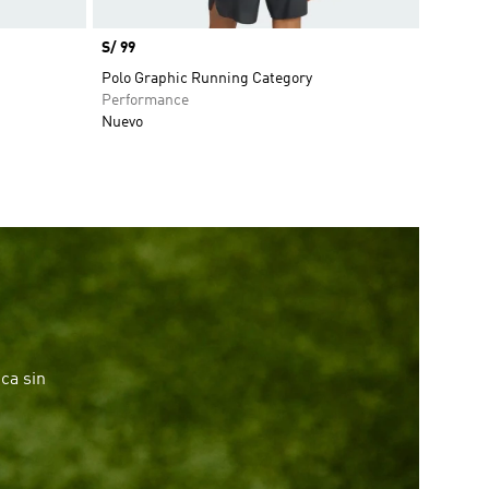
Precio
S/ 99
Polo Graphic Running Category
Performance
Nuevo
ca sin