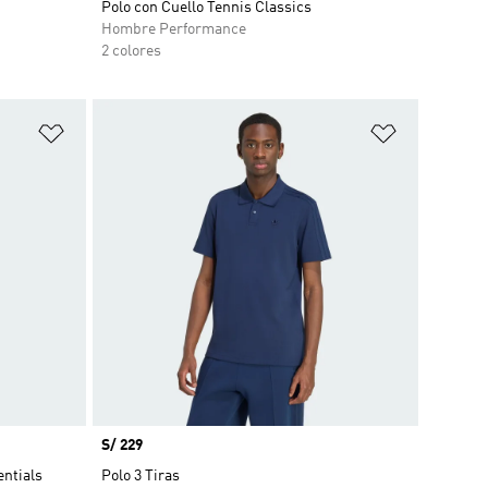
Polo con Cuello Tennis Classics
Hombre Performance
2 colores
Añadir a la lista de deseos
Añadir a la
Precio
S/ 229
entials
Polo 3 Tiras