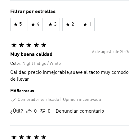
Filtrar por estrellas
5
4
3
2
1
6 de agosto de 2026
Muy buena calidad
Color:
Night Indigo / White
Calidad precio inmejorable,suave al tacto muy comodo
de llevar
MABarracus
Comprador verificado
Opinión incentivada
¿Útil?
0
0
Denunciar comentario