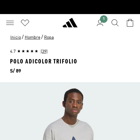
1
/
/
Inicio
Hombre
Ropa
4.7
(39)
POLO ADICOLOR TRIFOLIO
Precio
S/ 89