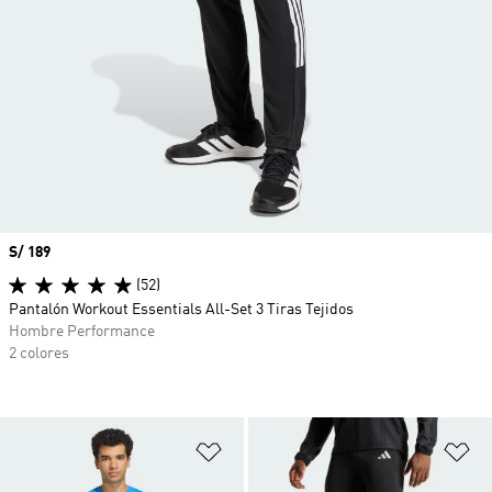
Precio
S/ 189
(52)
Pantalón Workout Essentials All-Set 3 Tiras Tejidos
Hombre Performance
2 colores
Añadir a la lista de deseos
Añ