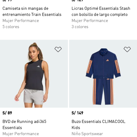
Precio
S/ 79
Precio
S/ 129
Camiseta sin mangas de
Licras Optimé Essentials Stash
entrenamiento Train Essentials
con bolsillo de largo completo
Mujer Performance
Mujer Performance
5 colores
3 colores
Añadir a la lista de deseos
Añ
Precio
S/ 89
Precio
S/ 149
BVD de Running adi365
Buzo Essentials CLIMACOOL
Essentials
Kids
Mujer Performance
Niño Sportswear