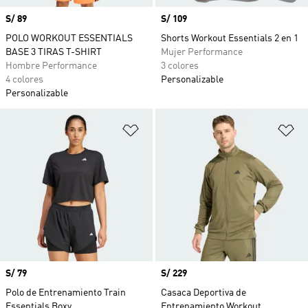
Precio
S/ 89
Precio
S/ 109
POLO WORKOUT ESSENTIALS
Shorts Workout Essentials 2 en 1
BASE 3 TIRAS T-SHIRT
Mujer Performance
Hombre Performance
3 colores
4 colores
Personalizable
Personalizable
Añadir a la lista de deseos
Añ
Precio
S/ 79
Precio
S/ 229
Polo de Entrenamiento Train
Casaca Deportiva de
Essentials Boxy
Entrenamiento Workout