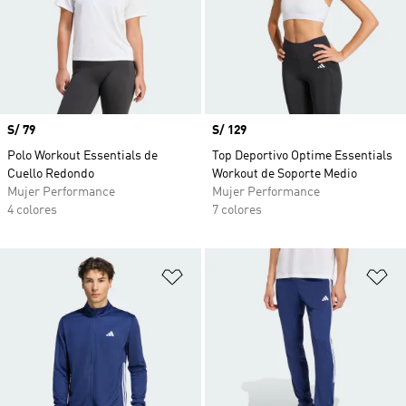
Precio
S/ 79
Precio
S/ 129
Polo Workout Essentials de
Top Deportivo Optime Essentials
Cuello Redondo
Workout de Soporte Medio
Mujer Performance
Mujer Performance
4 colores
7 colores
Añadir a la lista de deseos
Añ