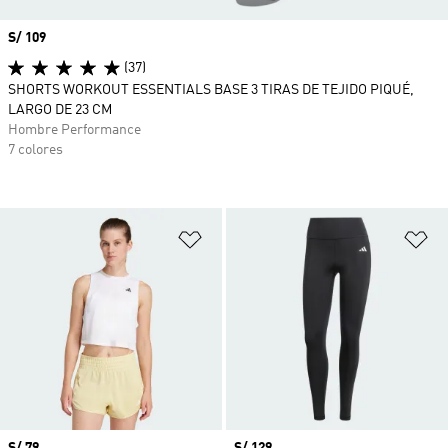
Precio
S/ 109
(37)
SHORTS WORKOUT ESSENTIALS BASE 3 TIRAS DE TEJIDO PIQUÉ,
LARGO DE 23 CM
Hombre Performance
7 colores
Añadir a la lista de deseos
Añ