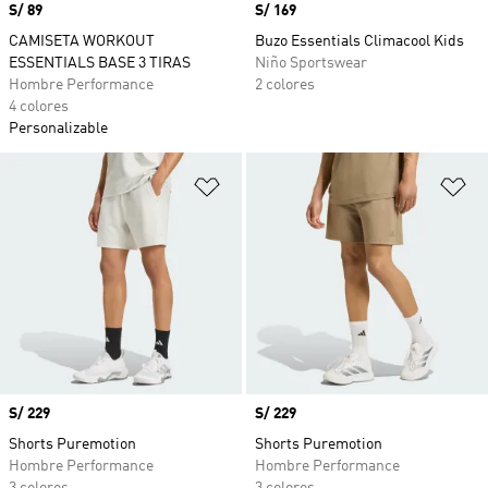
Precio
S/ 89
Precio
S/ 169
CAMISETA WORKOUT
Buzo Essentials Climacool Kids
ESSENTIALS BASE 3 TIRAS
Niño Sportswear
Hombre Performance
2 colores
4 colores
Personalizable
Añadir a la lista de deseos
Añ
Precio
S/ 229
Precio
S/ 229
Shorts Puremotion
Shorts Puremotion
Hombre Performance
Hombre Performance