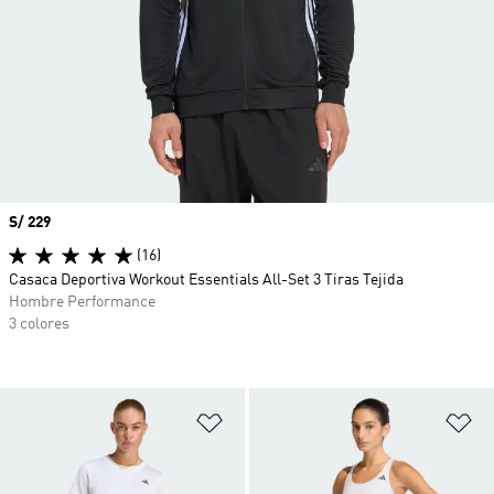
Precio
S/ 229
(16)
Casaca Deportiva Workout Essentials All-Set 3 Tiras Tejida
Hombre Performance
3 colores
Añadir a la lista de deseos
Añ