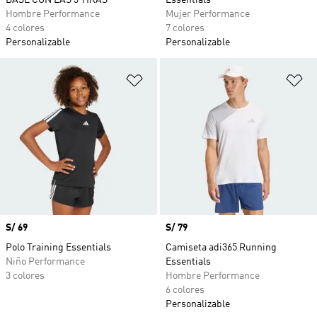
BASE CON LAS 3 TIRAS
Essentials
Hombre Performance
Mujer Performance
4 colores
7 colores
Personalizable
Personalizable
Añadir a la lista de deseos
Añ
Precio
S/ 69
Precio
S/ 79
Polo Training Essentials
Camiseta adi365 Running
Niño Performance
Essentials
3 colores
Hombre Performance
6 colores
Personalizable