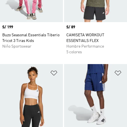
Precio
S/ 199
Precio
S/ 89
Buzo Seasonal Essentials Tiberio
CAMISETA WORKOUT
Tricot 3 Tiras Kids
ESSENTIALS FLEX
Niño Sportswear
Hombre Performance
5 colores
Añadir a la lista de deseos
Añ