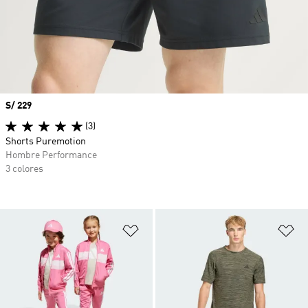
Precio
S/ 229
(3)
Shorts Puremotion
Hombre Performance
3 colores
Añadir a la lista de deseos
Añ