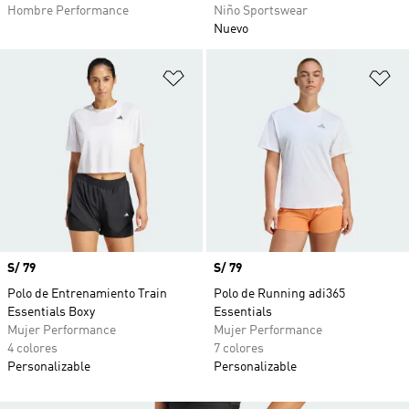
Hombre Performance
Niño Sportswear
Nuevo
Añadir a la lista de deseos
Añ
Precio
S/ 79
Precio
S/ 79
Polo de Entrenamiento Train
Polo de Running adi365
Essentials Boxy
Essentials
Mujer Performance
Mujer Performance
4 colores
7 colores
Personalizable
Personalizable