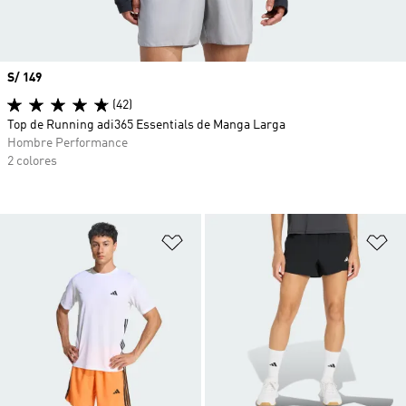
Precio
S/ 149
(42)
Top de Running adi365 Essentials de Manga Larga
Hombre Performance
2 colores
Añadir a la lista de deseos
Añ