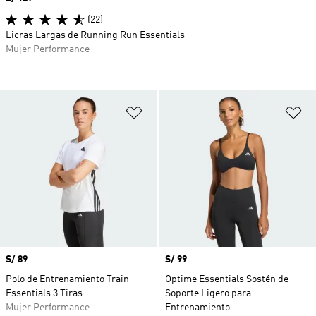
(22)
Licras Largas de Running Run Essentials
Mujer Performance
Añadir a la lista de deseos
Añ
Precio
S/ 89
Precio
S/ 99
Polo de Entrenamiento Train
Optime Essentials Sostén de
Essentials 3 Tiras
Soporte Ligero para
Mujer Performance
Entrenamiento