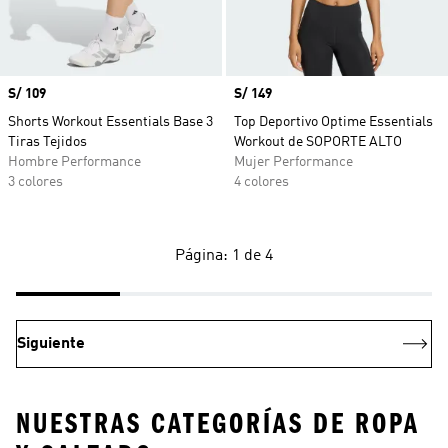
Precio
S/ 109
Precio
S/ 149
Shorts Workout Essentials Base 3
Top Deportivo Optime Essentials
Tiras Tejidos
Workout de SOPORTE ALTO
Hombre Performance
Mujer Performance
3 colores
4 colores
Página: 1 de 4
Siguiente
NUESTRAS CATEGORÍAS DE ROPA