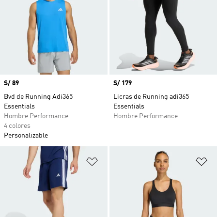
Precio
S/ 89
Precio
S/ 179
Bvd de Running Adi365
Licras de Running adi365
Essentials
Essentials
Hombre Performance
Hombre Performance
4 colores
Personalizable
Añadir a la lista de deseos
Añ