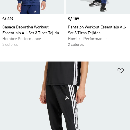
Precio
S/ 229
Precio
S/ 189
Casaca Deportiva Workout
Pantalón Workout Essentials All-
Essentials All-Set 3 Tiras Tejida
Set 3 Tiras Tejidos
Hombre Performance
Hombre Performance
3 colores
2 colores
Añ