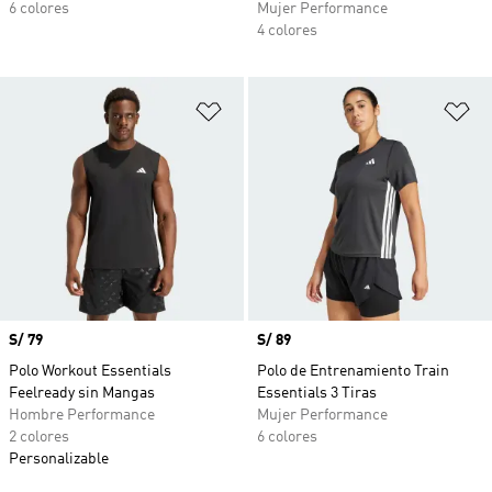
6 colores
Mujer Performance
4 colores
Añadir a la lista de deseos
Añ
Precio
S/ 79
Precio
S/ 89
Polo Workout Essentials
Polo de Entrenamiento Train
Feelready sin Mangas
Essentials 3 Tiras
Hombre Performance
Mujer Performance
2 colores
6 colores
Personalizable