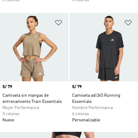
3 colores
3 colores
Añadir a la lista de deseos
Añ
Precio
S/ 79
Precio
S/ 79
Camiseta sin mangas de
Camiseta adi365 Running
entrenamiento Train Essentials
Essentials
Mujer Performance
Hombre Performance
5 colores
6 colores
Nuevo
Personalizable