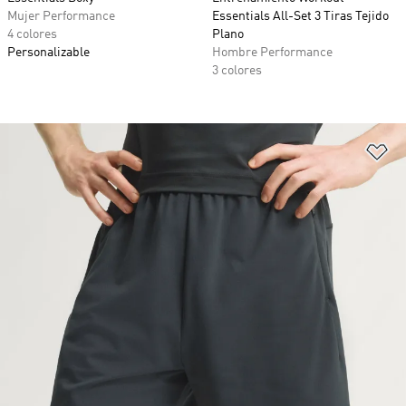
Mujer Performance
Essentials All-Set 3 Tiras Tejido
4 colores
Plano
Personalizable
Hombre Performance
3 colores
Añ