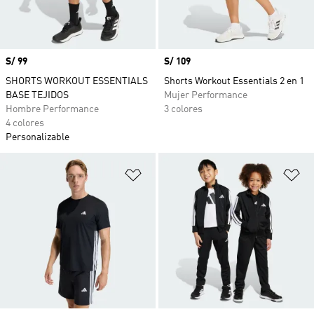
Precio
S/ 99
Precio
S/ 109
SHORTS WORKOUT ESSENTIALS
Shorts Workout Essentials 2 en 1
BASE TEJIDOS
Mujer Performance
Hombre Performance
3 colores
4 colores
Personalizable
Añadir a la lista de deseos
Añ