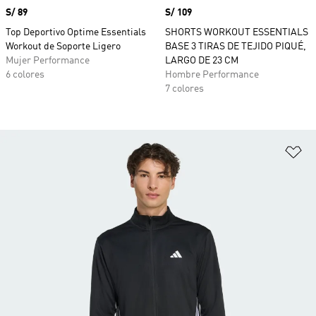
Precio
S/ 89
Precio
S/ 109
Top Deportivo Optime Essentials
SHORTS WORKOUT ESSENTIALS
Workout de Soporte Ligero
BASE 3 TIRAS DE TEJIDO PIQUÉ,
Mujer Performance
LARGO DE 23 CM
6 colores
Hombre Performance
7 colores
Añ