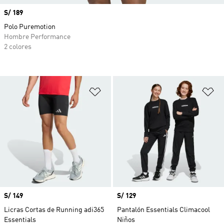
Precio
S/ 189
Polo Puremotion
Hombre Performance
2 colores
Añadir a la lista de deseos
Añ
Precio
S/ 149
Precio
S/ 129
Licras Cortas de Running adi365
Pantalón Essentials Climacool
Essentials
Niños