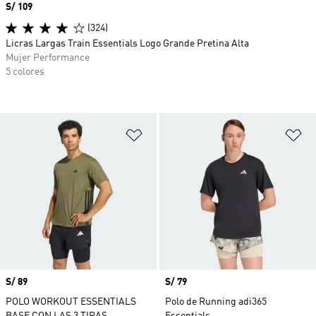
Precio
S/ 109
(324)
Licras Largas Train Essentials Logo Grande Pretina Alta
Mujer Performance
5 colores
Añadir a la lista de deseos
Añ
Precio
S/ 89
Precio
S/ 79
POLO WORKOUT ESSENTIALS
Polo de Running adi365