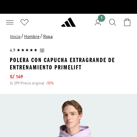
1
/
/
Inicio
Hombre
Ropa
4.9
(8)
POLERA CON CAPUCHA EXTRAGRANDE DE
ENTRENAMIENTO PRIMELIFT
Precio de venta
S/ 149
S/ 299 Precio original
-50%
Descuento