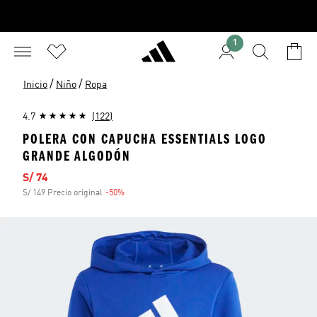
1
/
/
Inicio
Niño
Ropa
4.7
(122)
POLERA CON CAPUCHA ESSENTIALS LOGO
GRANDE ALGODÓN
Precio de venta
S/ 74
S/ 149 Precio original
-50%
Descuento