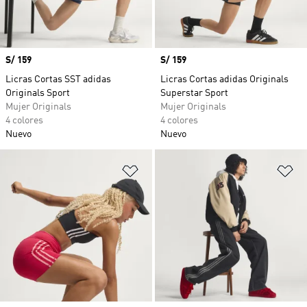
Precio
S/ 159
Precio
S/ 159
Licras Cortas SST adidas
Licras Cortas adidas Originals
Originals Sport
Superstar Sport
Mujer Originals
Mujer Originals
4 colores
4 colores
Nuevo
Nuevo
Añadir a la lista de deseos
Añ