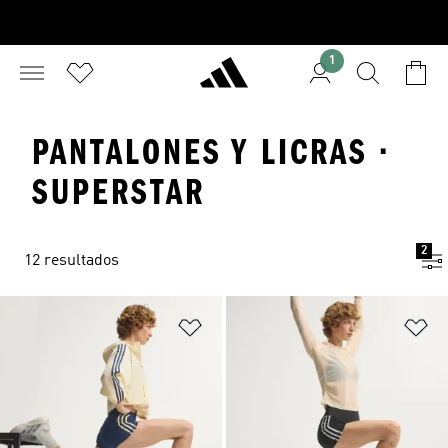
1
PANTALONES Y LICRAS ·
SUPERSTAR
2
12 resultados
Añadir a la lista de deseos
Añ