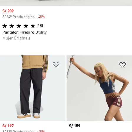
Precio de venta
S/ 209
S/ 349 Precio original
-40%
Descuento
(18)
Pantalón Firebird Utility
Mujer Originals
Añadir a la lista de deseos
Añ
Precio de venta
S/ 197
Precio
S/ 159