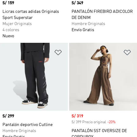
Precio
S/ 159
Precio
S/ 349
Licras cortas adidas Originals
PANTALÓN FIREBIRD ADICOLOR
Sport Superstar
DE DENIM
Mujer Originals
Hombre Originals
4 colores
Envío Gratis
Nuevo
Añadir a la lista de deseos
Añ
Precio
S/ 299
Precio de venta
S/ 319
S/ 399 Precio original
-20%
Descuento
Pantalón deportivo Cutline
Hombre Originals
PANTALÓN SST OVERSIZE DE