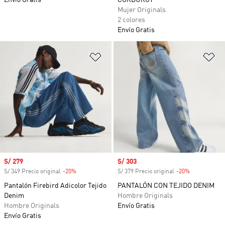
Envío Gratis
CORDUROY
Mujer Originals
2 colores
Envío Gratis
Añadir a la lista de deseos
Añ
Precio de venta
S/ 279
Precio de venta
S/ 303
S/ 349 Precio original
-20%
Descuento
S/ 379 Precio original
-20%
Descuento
Pantalón Firebird Adicolor Tejido
PANTALÓN CON TEJIDO DENIM
Denim
Hombre Originals
Hombre Originals
Envío Gratis
Envío Gratis