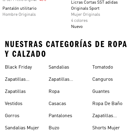
S/ 329 Precio original
-40%
Descuento
Licras Cortas SST adidas
Pantalón utilitario
Originals Sport
Hombre Originals
Mujer Originals
4 colores
Nuevo
NUESTRAS CATEGORÍAS DE ROPA
Y CALZADO
Black Friday
Sandalias
Tomatodo
Zapatillas
Zapatillas
Canguros
Clásicas
Blancas
Zapatillas
Ropa
Guantes
Vestidos
Casacas
Ropa De Baño
Gorros
Pantalones
Zapatillas
Urbanas Hombre
Sandalias Mujer
Buzo
Shorts Mujer