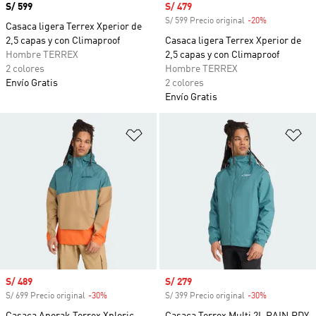
Precio
S/ 599
Precio de venta
S/ 479
S/ 599 Precio original
-20%
Descuento
Casaca ligera Terrex Xperior de
2,5 capas y con Climaproof
Casaca ligera Terrex Xperior de
Hombre TERREX
2,5 capas y con Climaproof
2 colores
Hombre TERREX
Envío Gratis
2 colores
Envío Gratis
Añadir a la lista de deseos
Añ
Precio de venta
S/ 489
Precio de venta
S/ 279
S/ 699 Precio original
-30%
Descuento
S/ 399 Precio original
-30%
Descuento