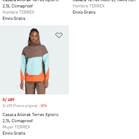
Casaca Anorak Terrex Xploric
Casaca Terrex Multi 2L RAIN.RDY
2,5L Climaproof
Hombre TERREX
Hombre TERREX
Envío Gratis
Envío Gratis
Añadir a la lista de deseos
Precio de venta
S/ 489
S/ 699 Precio original
-30%
Descuento
Casaca Anorak Terrex Xploric
2,5L Climaproof
Mujer TERREX
Envío Gratis