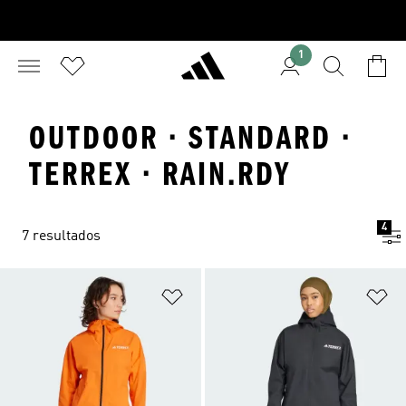
1
OUTDOOR · STANDARD ·
TERREX · RAIN.RDY
4
7 resultados
Añadir a la lista de deseos
Añ