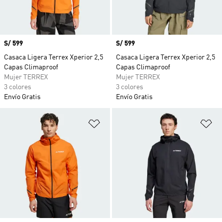
Precio
S/ 599
Precio
S/ 599
Casaca Ligera Terrex Xperior 2,5
Casaca Ligera Terrex Xperior 2,5
Capas Climaproof
Capas Climaproof
Mujer TERREX
Mujer TERREX
3 colores
3 colores
Envío Gratis
Envío Gratis
Añadir a la lista de deseos
Añ