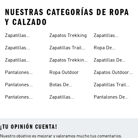
NUESTRAS CATEGORÍAS DE ROPA
Y CALZADO
Zapatillas
Zapatos Trekking
Zapatillas
Hombre
Trekking Mujer
Senderismo
Zapatillas
Zapatillas Trail
Ropa De
Mujer
Trekking
Running
Montañismo
Zapatillas
Zapatos Trekking
Zapatillas De
Outdoor Hombre
Mujer
Senderismo Y
Pantalones
Ropa Outdoor
Zapatos Outdoor
Montañismo
Trekking Hombre
Hombre
Pantalones
Botas De
Zapatillas Trail
Trekking Mujer
Montañismo
Running Mujer
Pantalones
Zapatillas
Pantalones De
Trekking
Senderismo
Montañismo
¡TU OPINIÓN CUENTA!
Nuestro objetivo es mejorar y valoramos mucho tus comentarios.