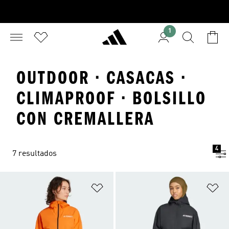
1
OUTDOOR · CASACAS ·
CLIMAPROOF · BOLSILLO
CON CREMALLERA
4
7 resultados
Añadir a la lista de deseos
Añ