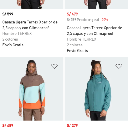
Precio
S/ 599
Precio de venta
S/ 479
S/ 599 Precio original
-20%
Descuento
Casaca ligera Terrex Xperior de
2,5 capas y con Climaproof
Casaca ligera Terrex Xperior de
Hombre TERREX
2,5 capas y con Climaproof
2 colores
Hombre TERREX
Envío Gratis
2 colores
Envío Gratis
Añadir a la lista de deseos
Añ
Precio de venta
S/ 489
Precio de venta
S/ 279