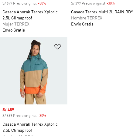
S/ 699 Precio original
-30%
Descuento
S/ 399 Precio original
-30%
Descuento
Casaca Anorak Terrex Xploric
Casaca Terrex Multi 2L RAIN.RDY
2,5L Climaproof
Hombre TERREX
Mujer TERREX
Envío Gratis
Envío Gratis
Añadir a la lista de deseos
Precio de venta
S/ 489
S/ 699 Precio original
-30%
Descuento
Casaca Anorak Terrex Xploric
2,5L Climaproof