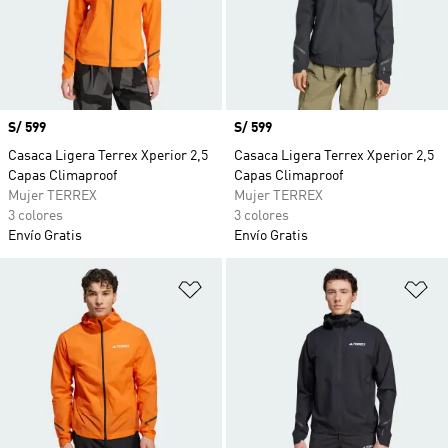
Precio
S/ 599
Precio
S/ 599
Casaca Ligera Terrex Xperior 2,5
Casaca Ligera Terrex Xperior 2,5
Capas Climaproof
Capas Climaproof
Mujer TERREX
Mujer TERREX
3 colores
3 colores
Envío Gratis
Envío Gratis
Añadir a la lista de deseos
Añ