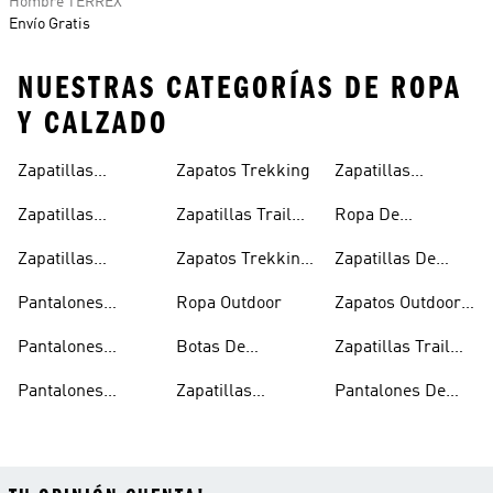
Hombre TERREX
Envío Gratis
NUESTRAS CATEGORÍAS DE ROPA
Y CALZADO
Zapatillas
Zapatos Trekking
Zapatillas
Hombre
Trekking Mujer
Senderismo
Zapatillas
Zapatillas Trail
Ropa De
Mujer
Trekking
Running
Montañismo
Zapatillas
Zapatos Trekking
Zapatillas De
Outdoor Hombre
Mujer
Senderismo Y
Pantalones
Ropa Outdoor
Zapatos Outdoor
Montañismo
Trekking Hombre
Hombre
Pantalones
Botas De
Zapatillas Trail
Trekking Mujer
Montañismo
Running Mujer
Pantalones
Zapatillas
Pantalones De
Trekking
Senderismo
Montañismo