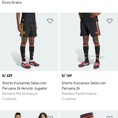
Envío Gratis
Añadir a la lista de deseos
Añ
Precio
S/ 229
Precio
S/ 169
Shorts Visitantes Selección
Shorts Visitantes Selección
Peruana 26 Versión Jugador
Peruana 26
Hombre Performance
Hombre Performance
2 colores
2 colores
Añadir a la lista de deseos
Añ