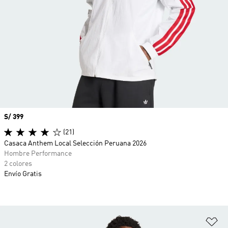
Precio
S/ 399
(21)
Casaca Anthem Local Selección Peruana 2026
Hombre Performance
2 colores
Envío Gratis
Añ