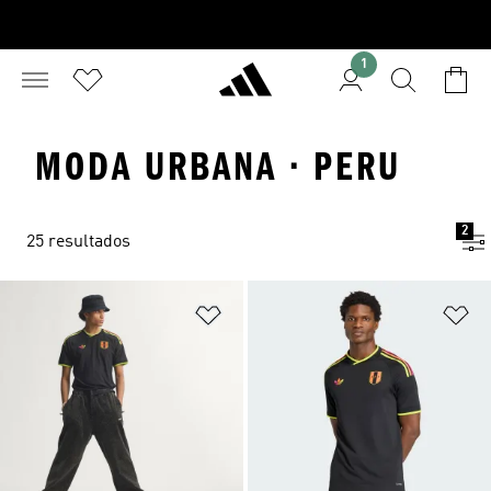
1
MODA URBANA · PERU
2
25 resultados
Añadir a la lista de deseos
Añ