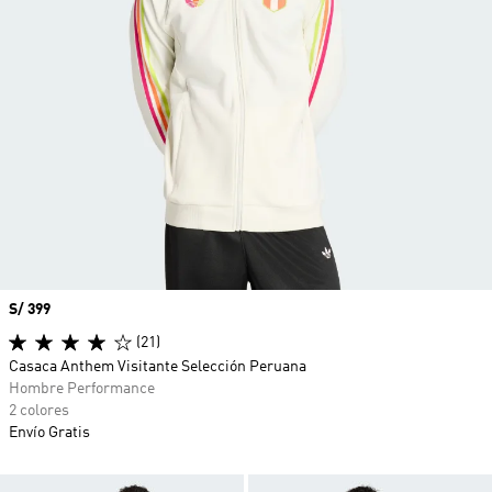
Precio
S/ 399
(21)
Casaca Anthem Visitante Selección Peruana
Hombre Performance
2 colores
Envío Gratis