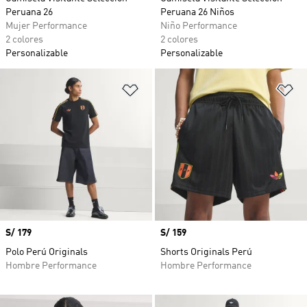
Peruana 26
Peruana 26 Niños
Mujer Performance
Niño Performance
2 colores
2 colores
Personalizable
Personalizable
Añadir a la lista de deseos
Añ
Precio
S/ 179
Precio
S/ 159
Polo Perú Originals
Shorts Originals Perú
Hombre Performance
Hombre Performance