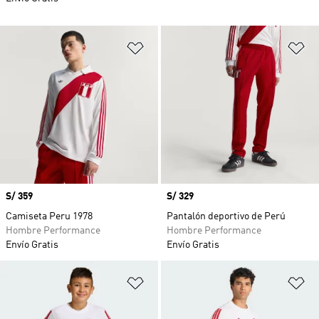
Añadir a la lista de deseos
Añ
Precio
S/ 359
Precio
S/ 329
Camiseta Peru 1978
Pantalón deportivo de Perú
Hombre Performance
Hombre Performance
Envío Gratis
Envío Gratis
Añadir a la lista de deseos
Añ