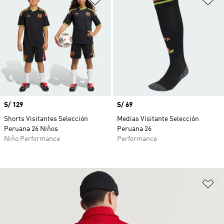
Precio
S/ 129
Precio
S/ 69
Shorts Visitantes Selección
Medias Visitante Selección
Peruana 26 Niños
Peruana 26
Niño Performance
Performance
Añ