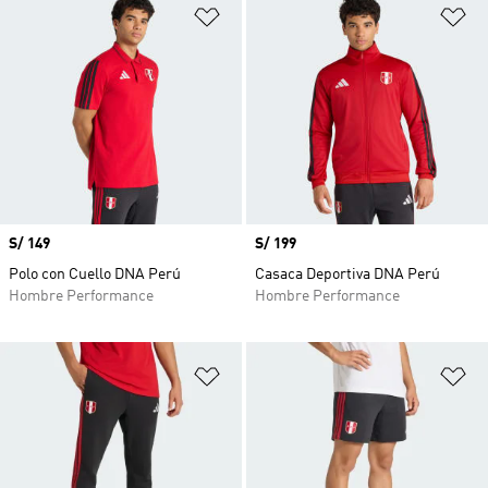
Añadir a la lista de deseos
Añ
Precio
S/ 149
Precio
S/ 199
Polo con Cuello DNA Perú
Casaca Deportiva DNA Perú
Hombre Performance
Hombre Performance
Añadir a la lista de deseos
Añ