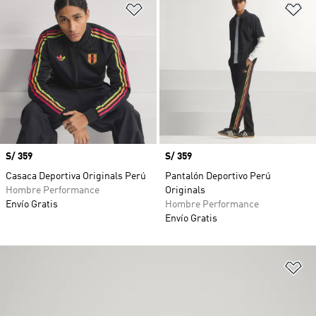
Añadir a la lista de deseos
Añ
Precio
S/ 359
Precio
S/ 359
Casaca Deportiva Originals Perú
Pantalón Deportivo Perú
Hombre Performance
Originals
Envío Gratis
Hombre Performance
Envío Gratis
Añ