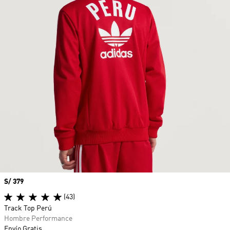
Precio
S/ 379
(43)
Track Top Perú
Hombre Performance
Envío Gratis