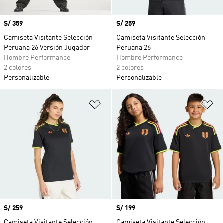
Precio
S/ 359
Precio
S/ 259
Camiseta Visitante Selección
Camiseta Visitante Selección
Peruana 26 Versión Jugador
Peruana 26
Hombre Performance
Hombre Performance
2 colores
2 colores
Personalizable
Personalizable
Añadir a la lista de deseos
Añ
Precio
S/ 259
Precio
S/ 199
Camiseta Visitante Selección
Camiseta Visitante Selección