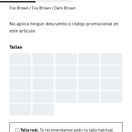
Fox Brown / Fox Brown / Dark Brown
No aplica ningún descuento o código promocional en
este artículo
Tallas
AAA
AAA
AAA
AAA
AAA
AAA
AAA
AAA
AAA
AAA
AAA
AAA
AAA
AAA
AAA
AAA
AAA
AAA
AAA
AAA
AAA
AAA
Talla real.
Te recomendamos pedir tu talla habitual.