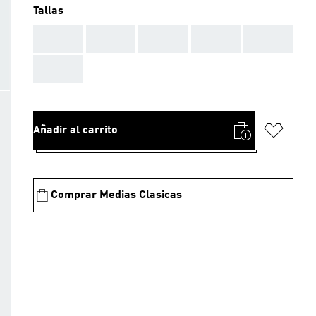
Tallas
AAA
AAA
AAA
AAA
AAA
AAA
Añadir al carrito
Comprar Medias Clasicas