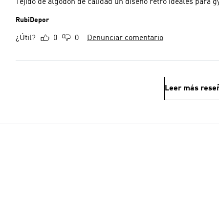
Tejido de algodón de calidad un diseño retro ideales para 
RubiDepor
¿Útil?
0
0
Denunciar comentario
Leer más rese