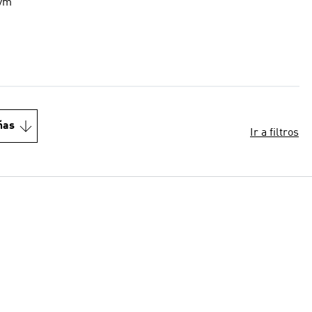
gym
ñas
Ir a filtros