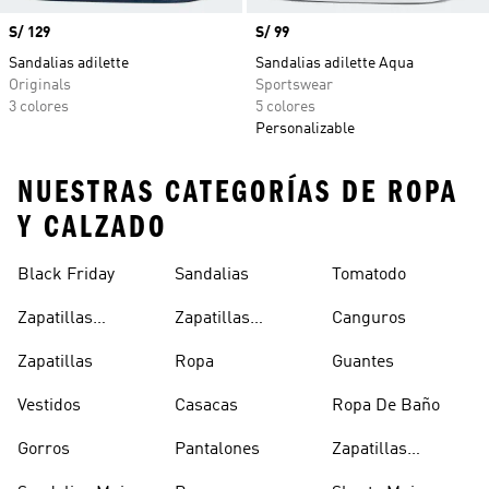
Precio
S/ 129
Precio
S/ 99
Sandalias adilette
Sandalias adilette Aqua
Originals
Sportswear
3 colores
5 colores
Personalizable
NUESTRAS CATEGORÍAS DE ROPA
Y CALZADO
Black Friday
Sandalias
Tomatodo
Zapatillas
Zapatillas
Canguros
Clásicas
Blancas
Zapatillas
Ropa
Guantes
Vestidos
Casacas
Ropa De Baño
Gorros
Pantalones
Zapatillas
Urbanas Hombre