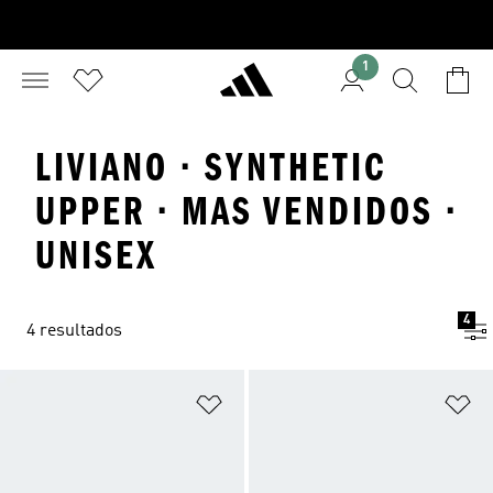
1
LIVIANO · SYNTHETIC
UPPER · MAS VENDIDOS ·
UNISEX
4
4 resultados
Añadir a la lista de deseos
Añ