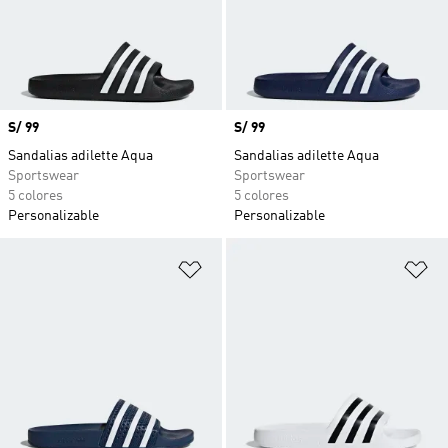
Precio
S/ 99
Precio
S/ 99
Sandalias adilette Aqua
Sandalias adilette Aqua
Sportswear
Sportswear
5 colores
5 colores
Personalizable
Personalizable
Añadir a la lista de deseos
Añ