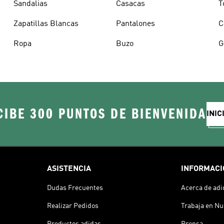
Sandalias
Casacas
T
Zapatillas Blancas
Pantalones
C
Ropa
Buzo
G
CIBE 300 PUNTOS DE BIENVENIDA
INIC
ASISTENCIA
INFORMACI
Dudas Frecuentes
Acerca de adi
Realizar Pedidos
Trabaja en Nu