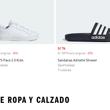
venta
Precio de venta
S/ 76
 original
-30%
Descuento
S/ 109 Precio original
-30%
Descuento
VS Pace 2.0 Kids
Sandalias Adilette Shower
swear
Sportswear
7 colores
E ROPA Y CALZADO