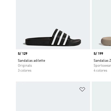
Precio
S/ 129
Precio
S/ 199
Sandalias adilette
Sandalias 
Originals
Sportswea
3 colores
4 colores
Añadir a la li