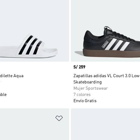
Precio
S/ 259
dilette Aqua
Zapatillas adidas VL Court 3.0 Low
r
Skateboarding
Mujer Sportswear
able
7 colores
Envío Gratis
sta de deseos
Añadir a la lista de deseos