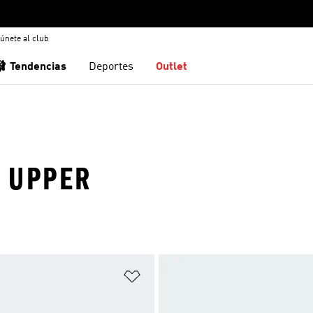
únete al club
🩰 Tendencias
Deportes
Outlet
C UPPER
sta de deseos
Añadir a la lista de deseos