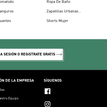
omatodo
Ropa De Baño
anguros
Zapatillas Urbanas
Hombre
uantes
Shorts Mujer
IA SESIÓN O REGíSTRATE GRATIS
ÓN DE LA EMPRESA
SÍGUENOS
das
estro Equipo