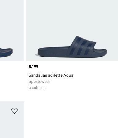
Precio
S/ 99
Sandalias adilette Aqua
Sportswear
5 colores
Añadir a la lista de deseos