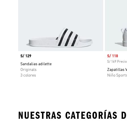
Precio
S/ 129
Precio de 
S/ 118
S/ 169 Precio
Sandalias adilette
Originals
Zapatillas 
3 colores
Niño Sport
NUESTRAS CATEGORÍAS D