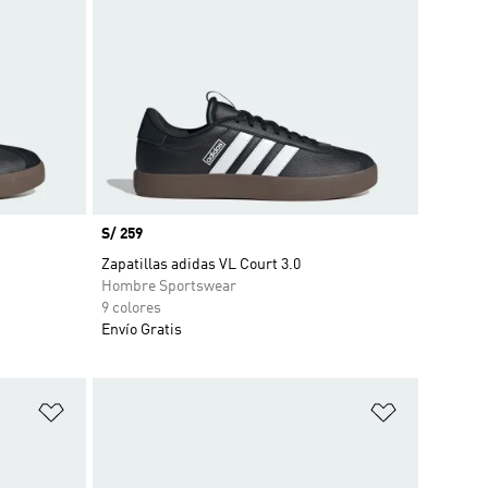
Precio
S/ 259
Zapatillas adidas VL Court 3.0
Hombre Sportswear
9 colores
Envío Gratis
Añadir a la lista de deseos
Añadir a la