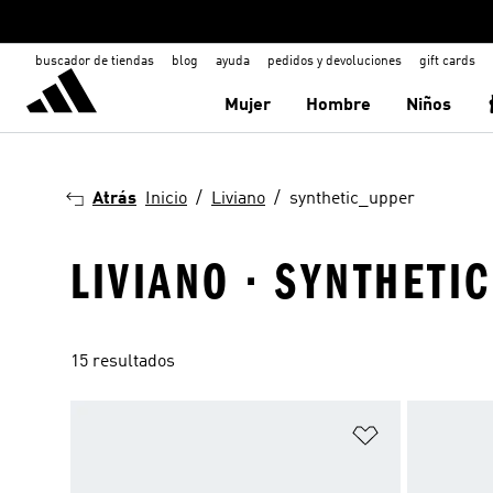
buscador de tiendas
blog
ayuda
pedidos y devoluciones
gift cards
Mujer
Hombre
Niños
Atrás
Inicio
Liviano
synthetic_upper
LIVIANO · SYNTHETI
15 resultados
Añadir a la li