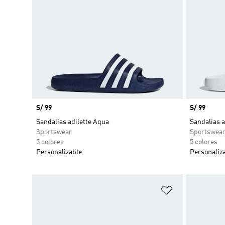
Precio
S/ 99
Precio
S/ 99
Sandalias adilette Aqua
Sandalias a
Sportswear
Sportswea
5 colores
5 colores
Personalizable
Personaliz
Añadir a la li