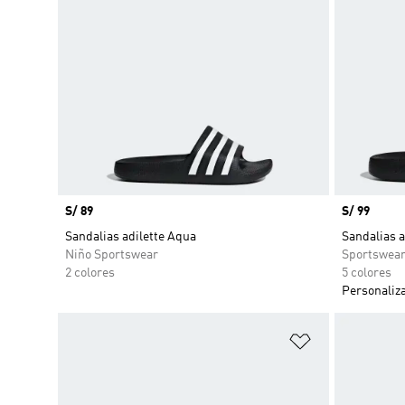
Precio
S/ 89
Precio
S/ 99
Sandalias adilette Aqua
Sandalias a
Niño Sportswear
Sportswea
2 colores
5 colores
Personaliz
Añadir a la li