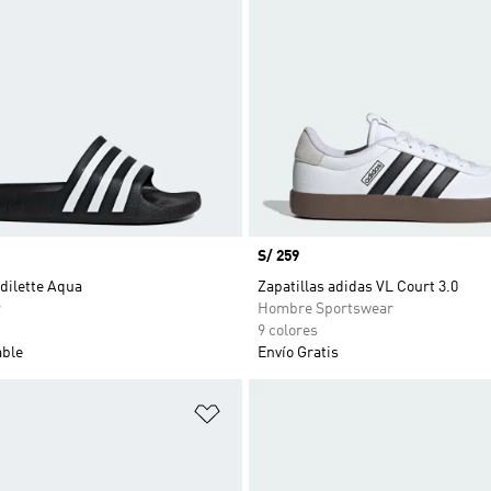
Precio
S/ 259
dilette Aqua
Zapatillas adidas VL Court 3.0
r
Hombre Sportswear
9 colores
able
Envío Gratis
sta de deseos
Añadir a la lista de deseos