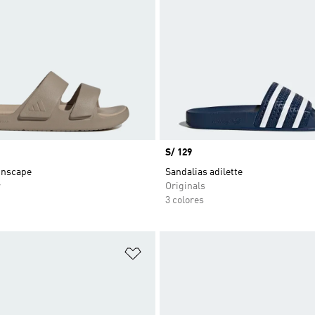
Precio
S/ 129
Znscape
Sandalias adilette
r
Originals
3 colores
sta de deseos
Añadir a la lista de deseos