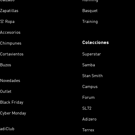
Calzado
Running
Zapatillas
Basquet
👚 Ropa
Training
Accesorios
Colecciones
Chimpunes
Cortavientos
Superstar
Buzos
Samba
Stan Smith
Novedades
Campus
Outlet
Forum
Black Friday
SL72
Cyber Monday
Adizero
adiClub
Terrex