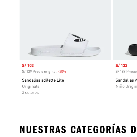
Precio de venta
S/ 103
Precio de 
S/ 132
S/ 129 Precio original
-20%
Descuento
S/ 189 Precio
Sandalias adilette Lite
Sandalias A
Originals
Niño Origin
3 colores
NUESTRAS CATEGORÍAS D