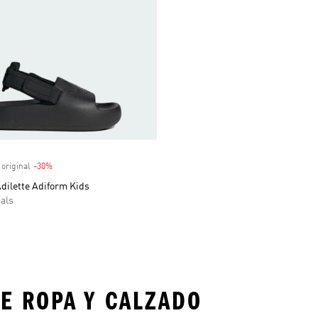
venta
 original
-30%
Descuento
dilette Adiform Kids
als
E ROPA Y CALZADO