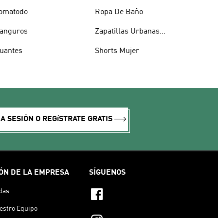
omatodo
Ropa De Baño
anguros
Zapatillas Urbanas
Hombre
uantes
Shorts Mujer
IA SESIÓN O REGíSTRATE GRATIS
ÓN DE LA EMPRESA
SÍGUENOS
das
estro Equipo