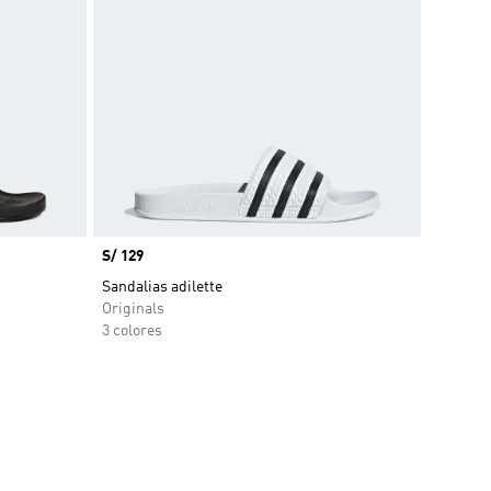
Precio
S/ 129
Sandalias adilette
Originals
3 colores