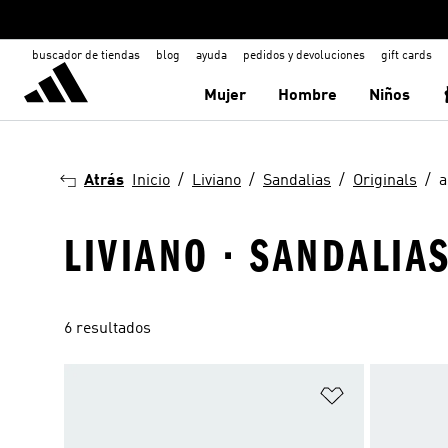
buscador de tiendas
blog
ayuda
pedidos y devoluciones
gift cards
Mujer
Hombre
Niños
Atrás
Inicio
Liviano
Sandalias
Originals
a
LIVIANO · SANDALIAS
6 resultados
Añadir a la li