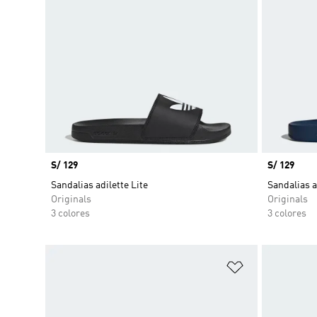
Precio
S/ 129
Precio
S/ 129
Sandalias adilette Lite
Sandalias a
Originals
Originals
3 colores
3 colores
Añadir a la li