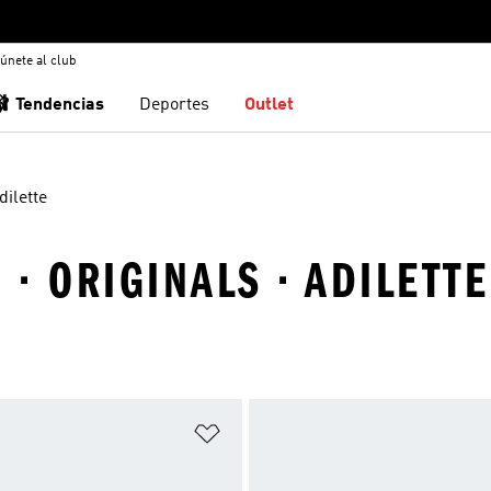
únete al club
🩰 Tendencias
Deportes
Outlet
dilette
 · ORIGINALS · ADILETTE
sta de deseos
Añadir a la lista de deseos