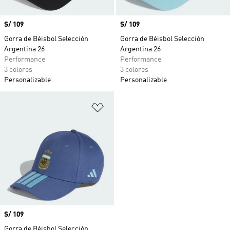
Precio
S/ 109
Precio
S/ 109
Gorra de Béisbol Selección
Gorra de Béisbol Selección
Argentina 26
Argentina 26
Performance
Performance
3 colores
3 colores
Personalizable
Personalizable
Añadir a la lista de deseos
Precio
S/ 109
Gorra de Béisbol Selección