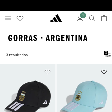
1
GORRAS · ARGENTINA
2
3 resultados
Añadir a la lista de deseos
Añ