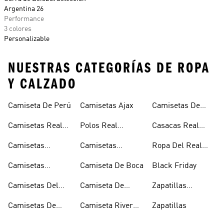
Argentina 26
Performance
3 colores
Personalizable
NUESTRAS CATEGORÍAS DE ROPA
Y CALZADO
Camiseta De Perú
Camisetas Ajax
Camisetas De
Mexico
Camisetas Real
Polos Real
Casacas Real
Madrid
Madrid
Madrid
Camisetas
Camisetas
Ropa Del Real
Manchester
Arsenal
Madrid
Camisetas
Camiseta De Boca
Black Friday
United
Juventus
Camisetas Del
Camiseta De
Zapatillas
Bayern Munich
Colombia
Clásicas
Camisetas De
Camiseta River
Zapatillas
Argentina
Plate